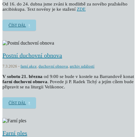
Od 16. do 24. dubna jsme zváni k modlitbě za nového pražského
arcibiskupa. Text novény je ke stažení
ZDE
ČÍST DÁL
Postní duchovní obnova
7.3.2026
farní akce
,
duchovní obnova
,
archiv událostí
V sobotu 21. března
od 9:00 se bude v kostele na Barrandově konat
farní duchovní obnova
. Povede ji P. Radek Tichý a jejím cílem bude
připravit se na liturgii Velikonoc.
ČÍST DÁL
Farní ples