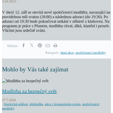
3.10.2023
V úterý 12. září se otevírá nové společenství modlitby, navazující na
pravidelnou mši svatou (18:00) a následnou adoraci (do 19:30). Po
adoraci od 19:30 bude pokračovat setkání v některé z kluboven. Na
programu je práce s Písmem, modlitba chval, díků, klanění i proseb.
Všichni jsou srdečně zváni.
Sdílejte:
Kategorie:
farní akce
,
společenství modlitby
Mohlo by Vás také zajímat
Modlitba za bezpečný svět
27.7.2026
liturgická událost
,
přednáška
,
akce v komunitním centru
,
společenství
modlitby