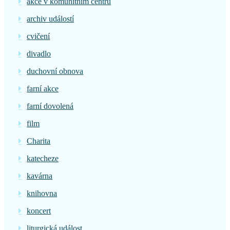
akce v komunitním centru
archiv událostí
cvičení
divadlo
duchovní obnova
farní akce
farní dovolená
film
Charita
katecheze
kavárna
knihovna
koncert
liturgická událost