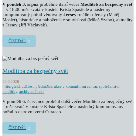
V pondělí 3. srpna
proběhne další večer
Modliteb za bezpečný svět
– v 18:00 mše svatá v kostele Krista Spasitele a následný
komponovaný pořad věnovaný
Jersey
: reálie o Jersey (Matěj
Mosler), historické a náboženské souvislosti (Miloš Szabo), aktuality
z Jersey (Jiří Václavek).
ČÍST DÁL
Modlitba za bezpečný svět
22.6.2026
liturgická událost
,
přednáška
,
akce v komunitním centru
,
společenství
modlitby
,
archiv událostí
V pondělí 6. července proběhl další večer Modliteb za bezpečný svět
– mše svatá v kostele Krista Spasitele a následný komponovaný
pořad o ostrovní zemi Curacao.
ČÍST DÁL