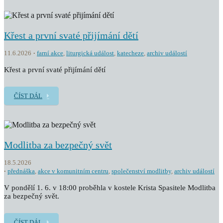
Křest a první svaté přijímání dětí
11.6.2026
farní akce
,
liturgická událost
,
katecheze
,
archiv událostí
Křest a první svaté přijímání dětí
ČÍST DÁL
Modlitba za bezpečný svět
18.5.2026
přednáška
,
akce v komunitním centru
,
společenství modlitby
,
archiv událostí
V pondělí 1. 6. v 18:00 proběhla v kostele Krista Spasitele Modlitba
za bezpečný svět.
ČÍST DÁL