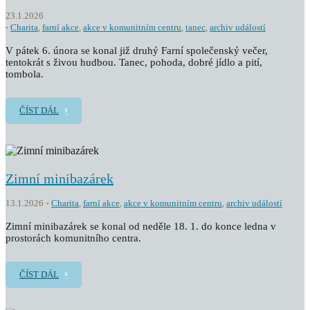
23.1.2026
Charita
,
farní akce
,
akce v komunitním centru
,
tanec
,
archiv událostí
V pátek 6. února se konal již druhý Farní společenský večer,
tentokrát s živou hudbou. Tanec, pohoda, dobré jídlo a pití,
tombola.
ČÍST DÁL
Zimní minibazárek
13.1.2026
Charita
,
farní akce
,
akce v komunitním centru
,
archiv událostí
Zimní minibazárek se konal od neděle 18. 1. do konce ledna v
prostorách komunitního centra.
ČÍST DÁL