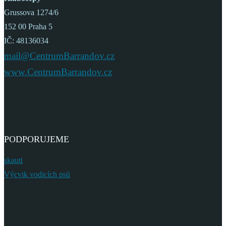
Grussova 1274/6
152 00 Praha 5
IČ: 48136034
mail@CentrumBarrandov.cz
www.CentrumBarrandov.cz
PODPORUJEME
skauti
Výcvik vodicích psů