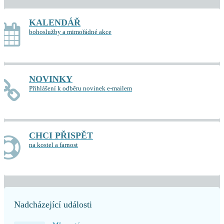
KALENDÁŘ
bohoslužby a mimořádné akce
NOVINKY
Přihlášení k odběru novinek e-mailem
CHCI PŘISPĚT
na kostel a farnost
Nadcházející události