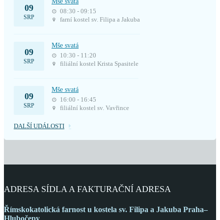
Mše svatá
09
08:30 - 09:15
SRP
farní kostel sv. Filipa a Jakuba
Mše svatá
09
10:30 - 11:20
SRP
filiální kostel Krista Spasitele
Mše svatá
09
16:00 - 16:45
SRP
filiální kostel sv. Vavřince
DALŠÍ UDÁLOSTI
ADRESA SÍDLA A FAKTURAČNÍ ADRESA
Římskokatolická farnost
u kostela sv. Filipa a Jakuba
Praha–
Hlubočepy