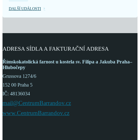
DALŠÍ UDÁLOSTI
ADRESA SÍDLA A FAKTURAČNÍ ADRESA
Římskokatolická farnost
u kostela sv. Filipa a Jakuba
Praha–
Hlubočepy
Grussova 1274/6
152 00 Praha 5
IČ: 48136034
mail@CentrumBarrandov.cz
www.CentrumBarrandov.cz