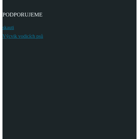
PODPORUJEME
skauti
Výcvik vodicích psů