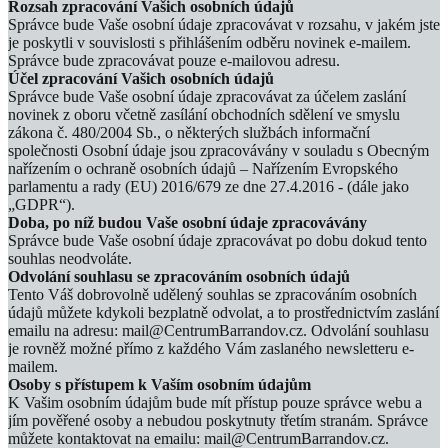
Rozsah zpracování Vašich osobních údajů
Správce bude Vaše osobní údaje zpracovávat v rozsahu, v jakém jste
je poskytli v souvislosti s přihlášením odběru novinek e-mailem.
Správce bude zpracovávat pouze e‐mailovou adresu.
Účel zpracování Vašich osobních údajů
Správce bude Vaše osobní údaje zpracovávat za účelem zaslání
novinek z oboru včetně zasílání obchodních sdělení ve smyslu
zákona č. 480/2004 Sb., o některých službách informační
společnosti Osobní údaje jsou zpracovávány v souladu s Obecným
nařízením o ochraně osobních údajů – Nařízením Evropského
parlamentu a rady (EU) 2016/679 ze dne 27.4.2016 - (dále jako
„GDPR“).
Doba, po níž budou Vaše osobní údaje zpracovávány
Správce bude Vaše osobní údaje zpracovávat po dobu dokud tento
souhlas neodvoláte.
Odvolání souhlasu se zpracováním osobních údajů
Tento Váš dobrovolně udělený souhlas se zpracováním osobních
údajů můžete kdykoli bezplatně odvolat, a to prostřednictvím zaslání
emailu na adresu: mail@CentrumBarrandov.cz. Odvolání souhlasu
je rovněž možné přímo z každého Vám zaslaného newsletteru e-
mailem.
Osoby s přístupem k Vaším osobním údajům
K Vašim osobním údajům bude mít přístup pouze správce webu a
jím pověřené osoby a nebudou poskytnuty třetím stranám. Správce
můžete kontaktovat na emailu: mail@CentrumBarrandov.cz.