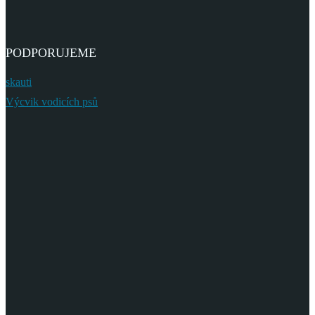
PODPORUJEME
skauti
Výcvik vodicích psů