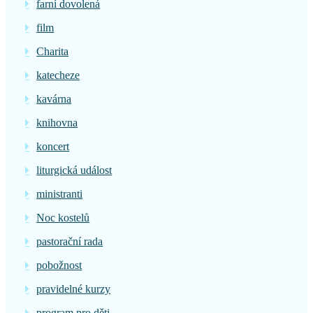
farní dovolená
film
Charita
katecheze
kavárna
knihovna
koncert
liturgická událost
ministranti
Noc kostelů
pastorační rada
pobožnost
pravidelné kurzy
program pro děti