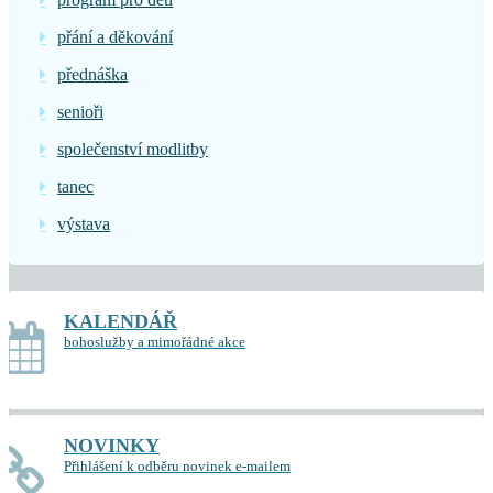
přání a děkování
přednáška
senioři
společenství modlitby
tanec
výstava
KALENDÁŘ
bohoslužby a mimořádné akce
NOVINKY
Přihlášení k odběru novinek e-mailem