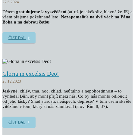
27.6.2024
Dětem
gratulujeme k vysvědčení
(ať už je jakékoliv, hlavně že JE) a
všem přejeme požehnané léto.
Nezapomeňťe na dvě věci: na Pána
Boha a na dobrou četbu
.
ČÍST DÁL
Gloria in excelsis Deo!
25.12.2023
Jeskyně, chlév, tma, noc, chlad, neútulno a nepohostinnost – to
vyhledal Bůh, aby mohl přijít mezi nás. Co by nás mohlo odloučit
od jeho lásky? Snad starosti, neúspěch, deprese? V tom všem skvěle
vítězíme v tom, který si nás zamiloval (srov. Řím 8, 37).
ČÍST DÁL