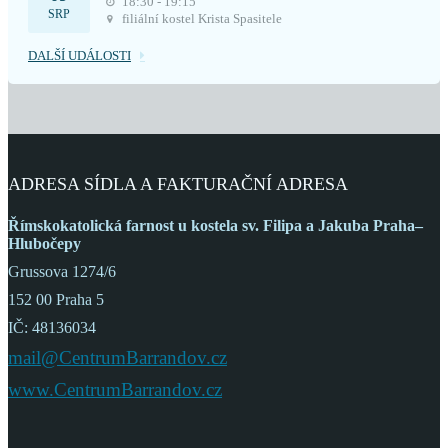
18:30 - 19:15
SRP
filiální kostel Krista Spasitele
DALŠÍ UDÁLOSTI
ADRESA SÍDLA A FAKTURAČNÍ ADRESA
Římskokatolická farnost
u kostela sv. Filipa a Jakuba
Praha–
Hlubočepy
Grussova 1274/6
152 00 Praha 5
IČ: 48136034
mail@CentrumBarrandov.cz
www.CentrumBarrandov.cz