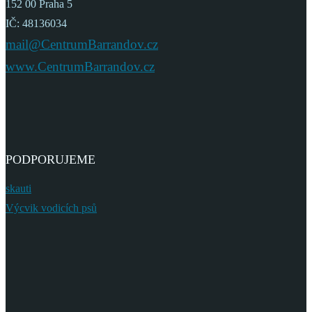
152 00 Praha 5
IČ: 48136034
mail@CentrumBarrandov.cz
www.CentrumBarrandov.cz
PODPORUJEME
skauti
Výcvik vodicích psů