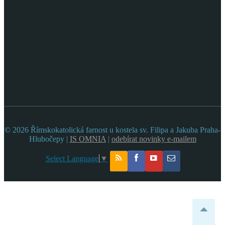
© 2026 Římskokatolická farnost u kostela sv. Filipa a Jakuba Praha-
Hlubočepy |
IS OMNIA
|
odebírat novinky e-mailem
Select Language
▼