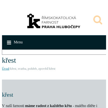
Menu
křest
Úvod
/křest, svatba, pohřeb, zpověď/křest
křest
V naší farnosti
máme radost z každého křtu
- malého dítěte i