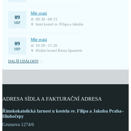
Mše svatá
09
08:30 - 09:15
SRP
farní kostel sv. Filipa a Jakuba
Mše svatá
09
10:30 - 11:20
SRP
filiální kostel Krista Spasitele
DALŠÍ UDÁLOSTI
ADRESA SÍDLA A FAKTURAČNÍ ADRESA
Římskokatolická farnost
u kostela sv. Filipa a Jakuba
Praha–
Hlubočepy
Grussova 1274/6