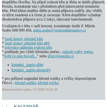
dospělého člověka. Na přijetí svátosti křtu je třeba se dobře připravit.
Prosím, kontaktujte nás s předstihem před plánovaným termínem
křtu. Před křtem malého dítěte je nutná příprava rodičů, aby věděli,
co křest znamená a k čemu je zavazuje. Křest dospělého vyžaduje
dlouhodobou přípravu (cca 2 roky), takzvaný katechumenát.
Uvažujete-li o křtu v naší farnosti, kontaktujte faráře P. Miloše
Szabo 608 099 456,
milos.szabo@centrumbarrandov.cz
*
časté dotazy ohledně křtu
*
časté dotazy ohledně křtu dětí
*
průvodce udílením svátosti křtu
* podklady pro výběr křestního jména -
způsob volby jména
,
"
Světci k nám hovoří...
" nebo
iEncyklopedie.cz
krestni_zapis-dite
krestni_zapis-dospely
* pro pořízení originální křestní roušky a svíčky doporučujeme
Fler.cz -
křestní rouška
,
křestní svíčka
Datum poslední změny: 6.7.2026 20:35:30
KALENDÁŘ