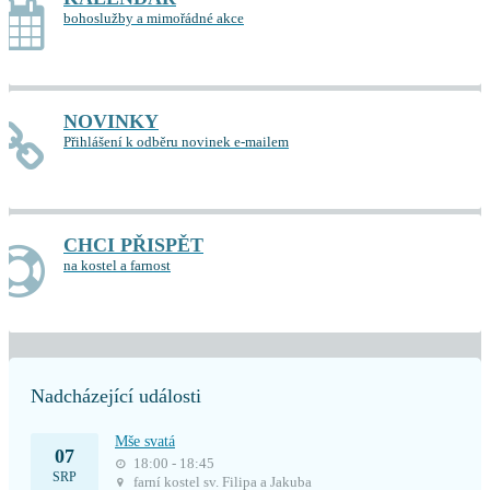
bohoslužby a mimořádné akce
NOVINKY
Přihlášení k odběru novinek e-mailem
CHCI PŘISPĚT
na kostel a farnost
Nadcházející události
Mše svatá
07
18:00 - 18:45
SRP
farní kostel sv. Filipa a Jakuba