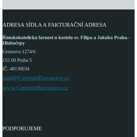
ADRESA SÍDLA A FAKTURAČNÍ ADRESA
Římskokatolická farnost
u kostela sv. Filipa a Jakuba
Praha–
Hlubočepy
Grussova 1274/6
152 00 Praha 5
IČ: 48136034
mail@CentrumBarrandov.cz
www.CentrumBarrandov.cz
PODPORUJEME