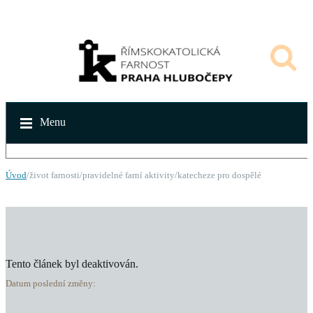
Menu
Úvod
/život farnosti/pravidelné farní aktivity/katecheze pro dospělé
Tento článek byl deaktivován.
Datum poslední změny: