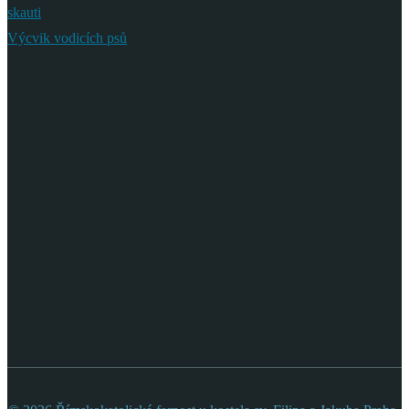
skauti
Výcvik vodicích psů