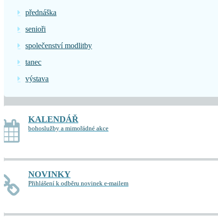
přednáška
senioři
společenství modlitby
tanec
výstava
KALENDÁŘ
bohoslužby a mimořádné akce
NOVINKY
Přihlášení k odběru novinek e-mailem