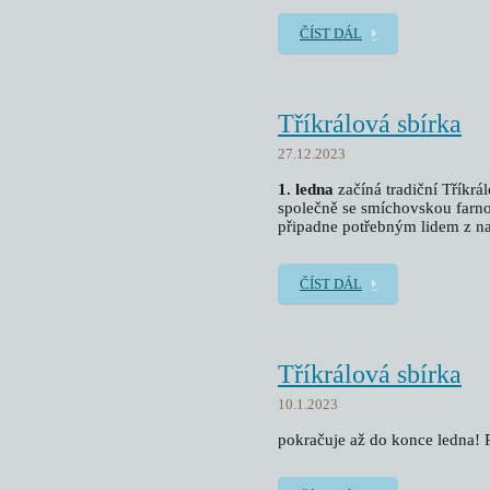
ČÍST DÁL
Tříkrálová sbírka
27.12.2023
1. ledna
začíná tradiční Tříkrá
společně se smíchovskou farno
připadne potřebným lidem z naš
ČÍST DÁL
Tříkrálová sbírka
10.1.2023
pokračuje až do konce ledna! P