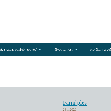
st, svatba, pohřeb, zpověď
život farnosti
pro školy a veř
Farní ples
23.1.2026