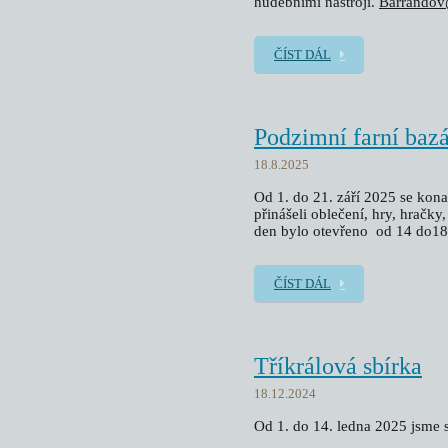
hudebními nástroji.
Barrandov
ČÍST DÁL
Podzimní farní baz
18.8.2025
Od 1. do 21. září 2025 se konal 
přinášeli oblečení, hry, hračk
den bylo otevřeno od 14 do18
ČÍST DÁL
Tříkrálová sbírka
18.12.2024
Od 1. do 14. ledna 2025 jsme s