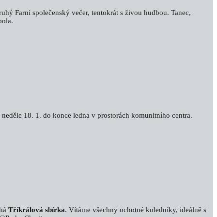
druhý Farní společenský večer, tentokrát s živou hudbou. Tanec,
bola.
 neděle 18. 1. do konce ledna v prostorách komunitního centra.
íhá
Tříkrálová sbírka
. Vítáme všechny ochotné koledníky, ideálně s