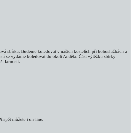
lová sbírka. Budeme koledovat v našich kostelích při bohoslužbách a
stí se vydáme koledovat do okolí Anděla. Část výtěžku sbírky
í farnosti.
řispět můžete i on-line.