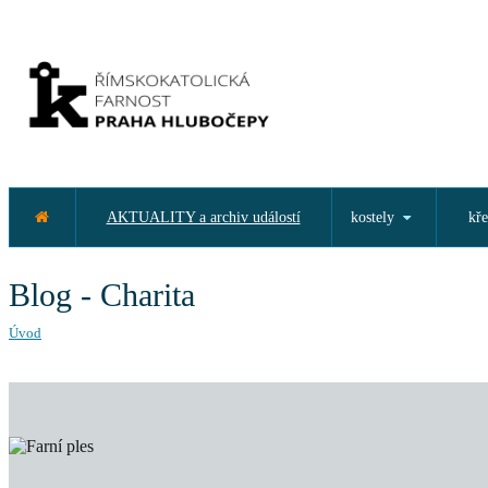
AKTUALITY a archiv událostí
kostely
kře
Blog - Charita
Úvod