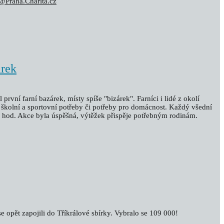
@Praha.Charita.cz
árek
první farní bazárek, místy spíše "bizárek". Farníci i lidé z okolí
y, školní a sportovní potřeby či potřeby pro domácnost. Každý všední
 hod. Akce byla úspěšná, výtěžek přispěje potřebným rodinám.
e opět zapojili do Tříkrálové sbírky. Vybralo se 109 000!