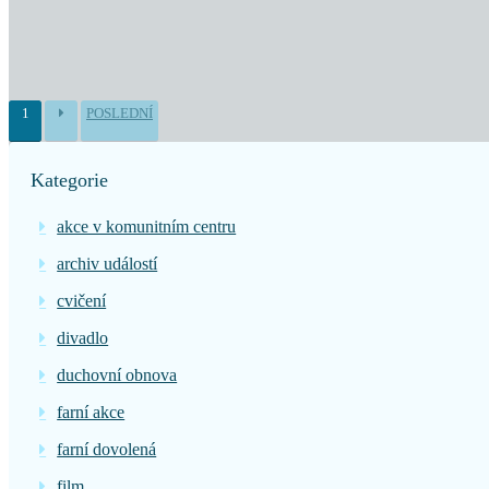
1
POSLEDNÍ
Kategorie
akce v komunitním centru
archiv událostí
cvičení
divadlo
duchovní obnova
farní akce
farní dovolená
film