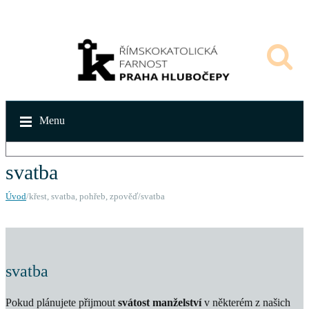
Menu
svatba
Úvod
/křest, svatba, pohřeb, zpověď/svatba
svatba
Pokud plánujete přijmout
svátost manželství
v některém z našich