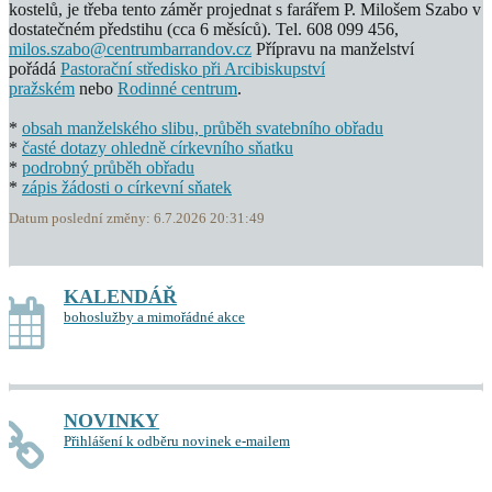
kostelů, je třeba tento záměr projednat s farářem P. Milošem Szabo v
dostatečném předstihu (cca 6 měsíců). Tel. 608 099 456,
milos.szabo@centrumbarrandov.cz
Přípravu na manželství
pořádá
Pastorační středisko při Arcibiskupství
pražském
nebo
Rodinné centrum
.
*
obsah manželského slibu, průběh svatebního obřadu
*
časté dotazy ohledně církevního sňatku
*
podrobný průběh obřadu
*
zápis žádosti o církevní sňatek
Datum poslední změny: 6.7.2026 20:31:49
KALENDÁŘ
bohoslužby a mimořádné akce
NOVINKY
Přihlášení k odběru novinek e-mailem