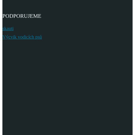
PODPORUJEME
skauti
Výcvik vodicích psů