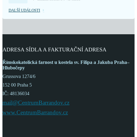
DALŠÍ UDÁLOSTI
ADRESA SÍDLA A FAKTURAČNÍ ADRESA
Římskokatolická farnost
u kostela sv. Filipa a Jakuba
Praha–
Hlubočepy
Grussova 1274/6
152 00 Praha 5
IČ: 48136034
mail@CentrumBarrandov.cz
www.CentrumBarrandov.cz