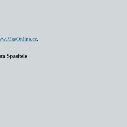
w.MseOnline.cz
.
ta Spasitele