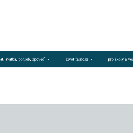
est, svatba, pohřeb, zpověď
život farnosti
pro školy a ve