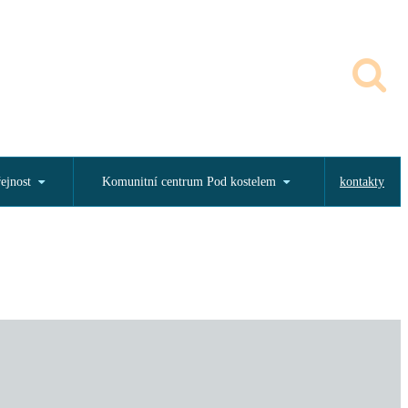
řejnost
Komunitní centrum Pod kostelem
kontakty