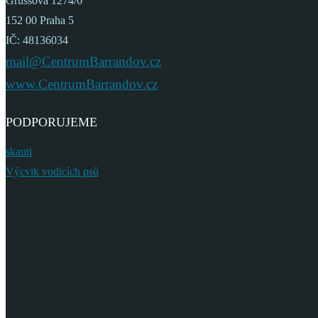
Grussova 1274/6
152 00 Praha 5
IČ: 48136034
mail@CentrumBarrandov.cz
www.CentrumBarrandov.cz
PODPORUJEME
skauti
Výcvik vodicích psů