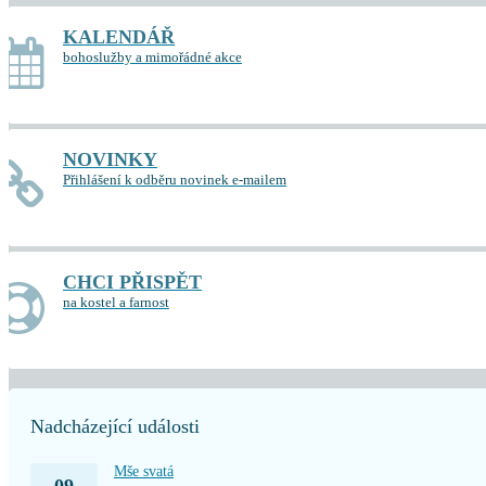
KALENDÁŘ
bohoslužby a mimořádné akce
NOVINKY
Přihlášení k odběru novinek e-mailem
CHCI PŘISPĚT
na kostel a farnost
Nadcházející události
Mše svatá