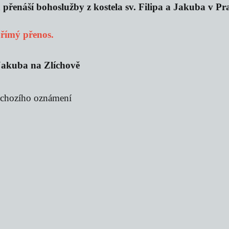
přenáší bohoslužby z kostela sv. Filipa a Jakuba v Praz
 přímý přenos.
a Jakuba na Zlíchově
edchozího oznámení