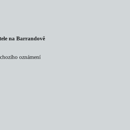
sitele na Barrandově
edchozího oznámení