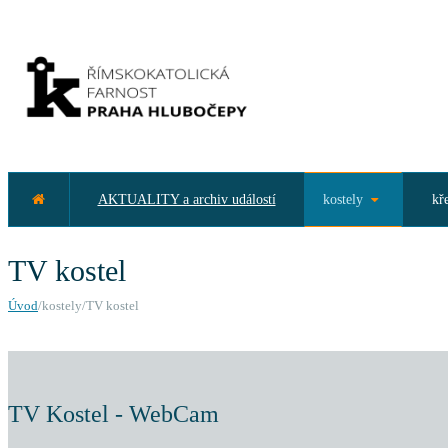
AKTUALITY a archiv událostí
kostely
kř
TV kostel
Úvod
/kostely/TV kostel
TV Kostel - WebCam