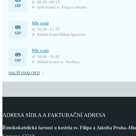
09
08:30 - 09:15
SRP
farní kostel sv. Filipa a Jakuba
Mše svatá
09
10:30 - 11:20
SRP
filiální kostel Krista Spasitele
Mše svatá
09
16:00 - 16:45
SRP
filiální kostel sv. Vavřince
DALŠÍ UDÁLOSTI
ADRESA SÍDLA A FAKTURAČNÍ ADRESA
Římskokatolická farnost
u kostela sv. Filipa a Jakuba
Praha–Hlu