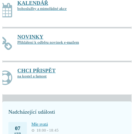
KALENDÁŘ
bohoslužby a mimořádné akce
NOVINKY
Přihlášení k odběru novinek e-mailem
CHCI PŘISPĚT
na kostel a farnost
Nadcházející události
Mše svatá
07
18:00 - 18:45