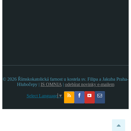
© 2026 Římskokatolická farnost u kostela sv. Filipa a Jakuba Praha-
Hlubočepy |
IS OMNIA
|
odebírat novinky e-mailem
Select Language
▼