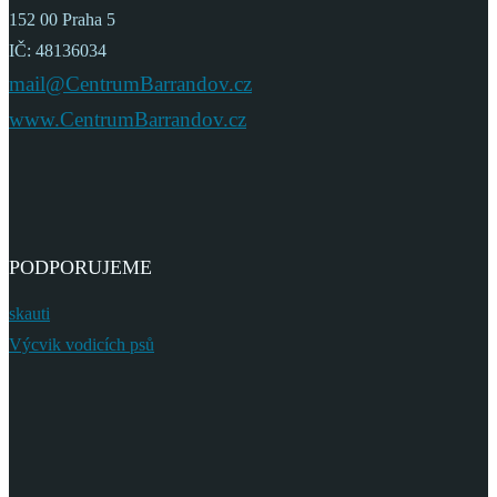
152 00 Praha 5
IČ: 48136034
mail@CentrumBarrandov.cz
www.CentrumBarrandov.cz
PODPORUJEME
skauti
Výcvik vodicích psů