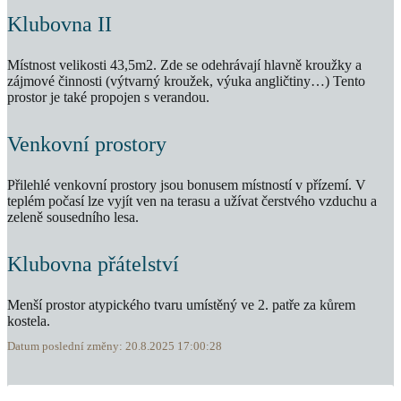
Klubovna II
Místnost velikosti 43,5m2. Zde se odehrávají hlavně kroužky a
zájmové činnosti (výtvarný kroužek, výuka angličtiny…) Tento
prostor je také propojen s verandou.
Venkovní prostory
Přilehlé venkovní prostory jsou bonusem místností v přízemí. V
teplém počasí lze vyjít ven na terasu a užívat čerstvého vzduchu a
zeleně sousedního lesa.
Klubovna přátelství
Menší prostor atypického tvaru umístěný ve 2. patře za kůrem
kostela.
Datum poslední změny: 20.8.2025 17:00:28