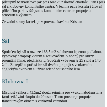
přístupný bezbariérově jak přes branku z úrovně chodníku, tak i přes
sál a klubovny komunitního centra. Všechna patra kostela i úroveň
přilehlého parkoviště jsou s komunitním centrum propojena
schodišti a výtahem.
Ze zadní strany kostela je v provozu kavárna Kristian
Sál
Společenský sál o rozloze 166,5 m2 s dubovou lepenou podlahou,
vybavený dataprojektorem a zesilovačem. Vhodný pro kurzy,
promítání filmů, přednášky… Součástí vybavení je 25 stolů a 140
židlí. Za teplého počasí lze sál dveřmi propojit s venkovním
anglickým dvorkem a užívat zeleně sousedního lesa.
Klubovna I
Místnost velikosti 43,5m2 slouží zejména pro výuku náboženství a
farní setkávání skupin do 20 osob. Tento prostor je propojen
francouzským oknem s venkovní verandou.