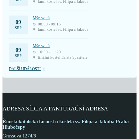
SRP
farní kostel sv. Filipa a Jakuba
Mše svatá
09
08:30 - 09:15
SRP
farní kostel sv. Filipa a Jakuba
Mše svatá
09
10:30 - 11:20
SRP
filiální kostel Krista Spasitele
DALŠÍ UDÁLOSTI
ADRESA SÍDLA A FAKTURAČNÍ ADRESA
Římskokatolická farnost
u kostela sv. Filipa a Jakuba
Praha–
Hlubočepy
Grussova 1274/6