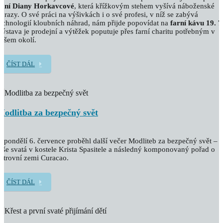
paní Diany Horkavcové
, která křížkovým stehem vyšívá náboženské
brazy. O své práci na výšivkách i o své profesi, v níž se zabývá
echnologií kloubních náhrad, nám přijde popovídat na
farní kávu 19. 7
ýstava je prodejní a výtěžek poputuje přes farní charitu potřebným v
ašem okolí.
ČÍST DÁL
Modlitba za bezpečný svět
 pondělí 6. července proběhl další večer Modliteb za bezpečný svět –
še svatá v kostele Krista Spasitele a následný komponovaný pořad o
strovní zemi Curacao.
ČÍST DÁL