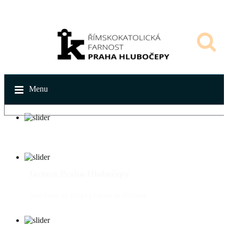
Menu
farnost Praha-Hlubočepy
farní kostel sv. Filipa a Jakuba na Zlíchově