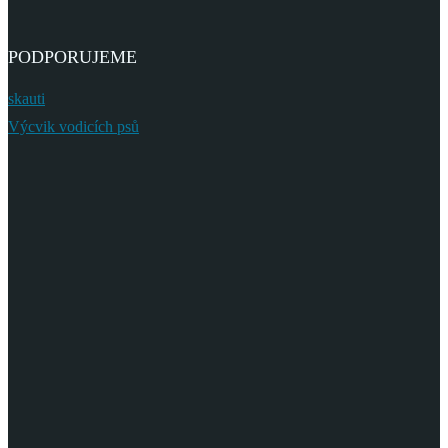
PODPORUJEME
skauti
Výcvik vodicích psů