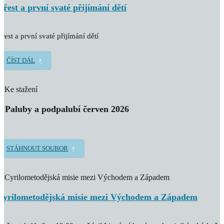
Křest a první svaté přijímání dětí
řest a první svaté přijímání dětí
ČÍST DÁL
Z Paluby a podpalubí červen 2026
STÁHNOUT SOUBOR
Cyrilometodějská misie mezi Východem a Západem