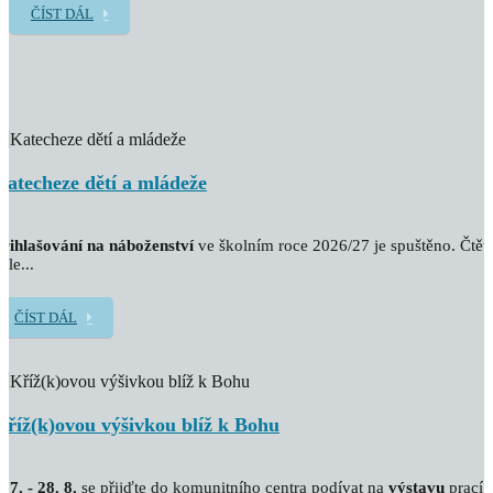
ČÍST DÁL
Katecheze dětí a mládeže
řihlašování na náboženství
ve školním roce 2026/27 je spuštěno. Čtět
ále...
ČÍST DÁL
Kříž(k)ovou výšivkou blíž k Bohu
. 7. - 28. 8.
se přijďte do komunitního centra podívat na
výstavu
prací