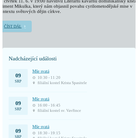
e čtvrtek 11. 6. v 19:00 navštívil Literární kavárnu dominikánský kněz
liment Mikulka, který nám objasnil povahu cyrilometodějské mise v
ontextu světových dějin církve.
ČÍST DÁL
Nadcházející události
Mše svatá
09
10:30 - 11:20
SRP
filiální kostel Krista Spasitele
Mše svatá
09
16:00 - 16:45
SRP
filiální kostel sv. Vavřince
Mše svatá
09
18:30 - 19:15
SRP