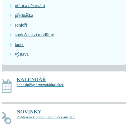
přání a děkování
přednáška
senioři
společenství modlitby
tanec
výstava
KALENDÁŘ
bohoslužby a mimořádné akce
NOVINKY
Přihlášení k odběru novinek e-mailem