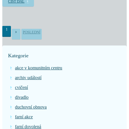
ČÍST DÁL
1
POSLEDNÍ
Kategorie
akce v komunitním centru
archiv událostí
cvičení
divadlo
duchovní obnova
farní akce
farní dovolená