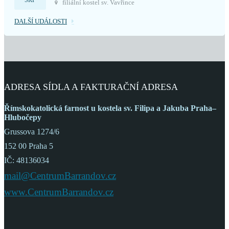
SRP
filiální kostel sv. Vavřince
DALŠÍ UDÁLOSTI
ADRESA SÍDLA A FAKTURAČNÍ ADRESA
Římskokatolická farnost
u kostela sv. Filipa a Jakuba
Praha–
Hlubočepy
Grussova 1274/6
152 00 Praha 5
IČ: 48136034
mail@CentrumBarrandov.cz
www.CentrumBarrandov.cz