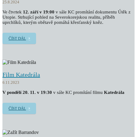
25.8.2024
Ve čtvrtek
12. září v 19:00
v sále KC promítání dokumentu Útěk z
Utopie. Strhující pohled na Severokorejskou realitu, příběh
uprchlíků, kterým obětavě pomáhá křesťanský kněz.
ČÍST DÁL
Film Katedrála
6.11.2023
V pondělí 20. 11. v 19:30
v sále KC promítání filmu
Katedrála
ČÍST DÁL