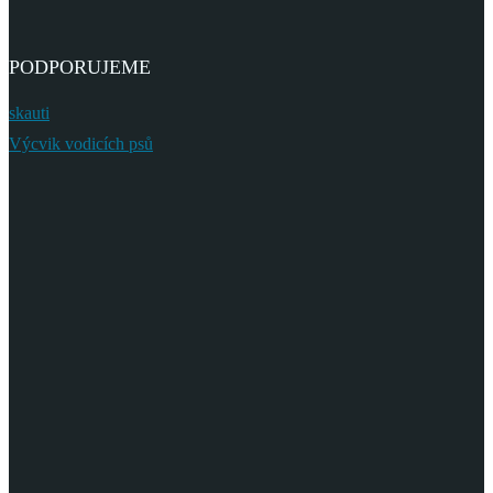
PODPORUJEME
skauti
Výcvik vodicích psů