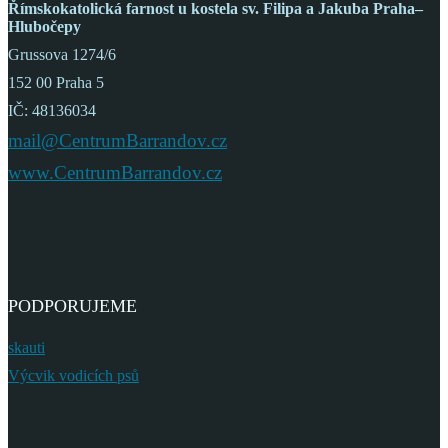
Římskokatolická farnost
u kostela sv. Filipa a Jakuba
Praha–
Hlubočepy
Grussova 1274/6
152 00 Praha 5
IČ: 48136034
mail@CentrumBarrandov.cz
www.CentrumBarrandov.cz
PODPORUJEME
skauti
Výcvik vodicích psů