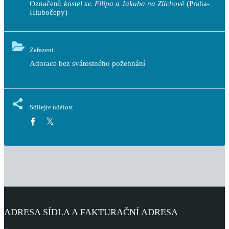
Označení:
kostel sv. Filipa a Jakuba na Zlíchově
(Praha-
Hlubočepy)
Zařazení
Adorace bez svátostného požehnání
Sdílejte událost
ADRESA SÍDLA A FAKTURAČNÍ ADRESA