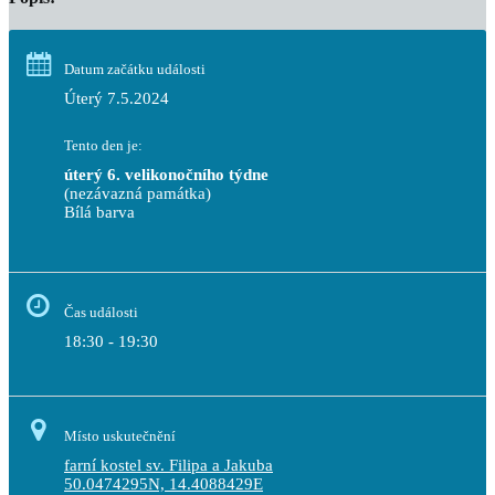
Datum začátku události
Úterý 7.5.2024
Tento den je:
úterý 6. velikonočního týdne
(nezávazná památka)
Bílá barva                                                                            
Čas události
18:30 - 19:30
Místo uskutečnění
farní kostel sv. Filipa a Jakuba
50.0474295N, 14.4088429E