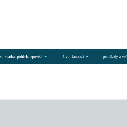
st, svatba, pohřeb, zpověď
život farnosti
pro školy a veř