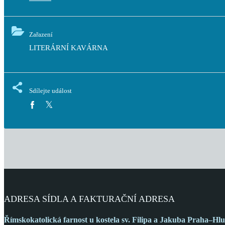
Zařazení
LITERÁRNÍ KAVÁRNA
Sdílejte událost
ADRESA SÍDLA A FAKTURAČNÍ ADRESA
Římskokatolická farnost
u kostela sv. Filipa a Jakuba
Praha–Hlu