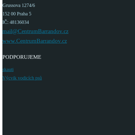
Grussova 1274/6
152 00 Praha 5
IČ: 48136034
mail@CentrumBarrandov.cz
www.CentrumBarrandov.cz
PODPORUJEME
skauti
Výcvik vodicích psů