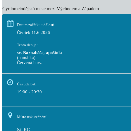
Cyrilometodějská misie mezi Východem a Západem
Datum začátku události
Čtvrtek 11.6.2026
Tento den je:
sv. Barnabáše, apoštola
(památka)
Červená barva                                                                           
Čas události
19:00 - 20:30
Místo uskutečnění
Sál KC