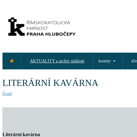
AKTUALITY a archiv událostí
kostely
kře
LITERÁRNÍ KAVÁRNA
Úvod
Literární kavárna