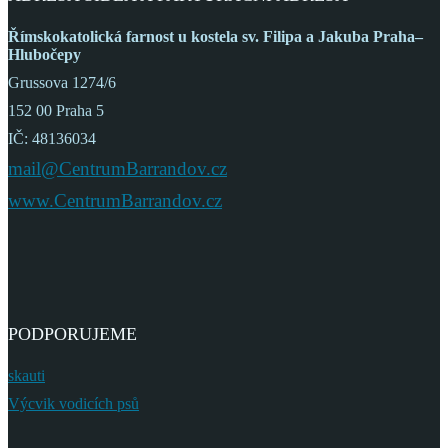
Římskokatolická farnost
u kostela sv. Filipa a Jakuba
Praha–
Hlubočepy
Grussova 1274/6
152 00 Praha 5
IČ: 48136034
mail@CentrumBarrandov.cz
www.CentrumBarrandov.cz
PODPORUJEME
skauti
Výcvik vodicích psů