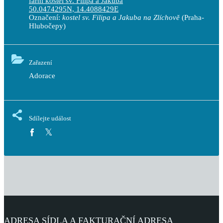
farní kostel sv. Filipa a Jakuba
50.0474295N, 14.4088429E
Označení:
kostel sv. Filipa a Jakuba na Zlíchově
(Praha-
Hlubočepy)
Zařazení
Adorace
Sdílejte událost
ADRESA SÍDLA A FAKTURAČNÍ ADRESA