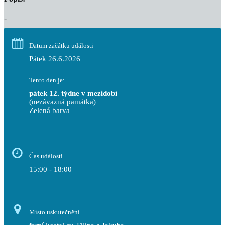
-
Datum začátku události
Pátek 26.6.2026
Tento den je:
pátek 12. týdne v mezidobí
(nezávazná památka)
Zelená barva                                                                        
Čas události
15:00 - 18:00
Místo uskutečnění