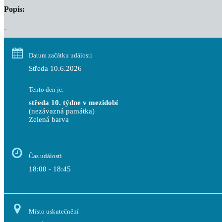
Popis:
-
Datum začátku události
Středa 10.6.2026
Tento den je:
středa 10. týdne v mezidobí
(nezávazná památka)
Zelená barva                                                                              
Čas události
18:00 - 18:45
Místo uskutečnění