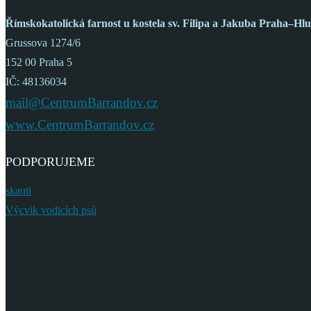
Římskokatolická farnost
u kostela sv. Filipa a Jakuba
Praha–Hlu
Grussova 1274/6
152 00 Praha 5
IČ: 48136034
mail@CentrumBarrandov.cz
www.CentrumBarrandov.cz
PODPORUJEME
skauti
Výcvik vodicích psů