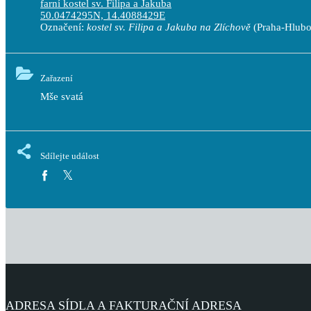
farní kostel sv. Filipa a Jakuba
50.0474295N, 14.4088429E
Označení:
kostel sv. Filipa a Jakuba na Zlíchově
(Praha-Hlubo
Zařazení
Mše svatá
Sdílejte událost
ADRESA SÍDLA A FAKTURAČNÍ ADRESA