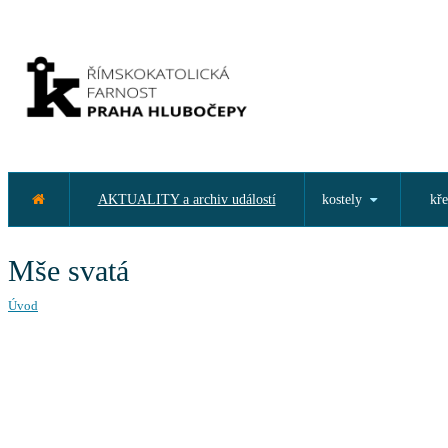
AKTUALITY a archiv událostí
kostely
kře
Mše svatá
Úvod