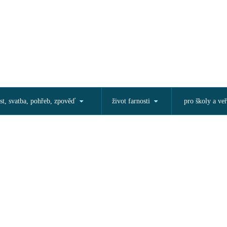
st, svatba, pohřeb, zpověď
život farnosti
pro školy a veř