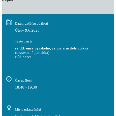
-
Datum začátku události
Úterý 9.6.2026
Tento den je:
sv. Efréma Syrského, jáhna a učitele církve
(nezávazná památka)
Bílá barva                                                                            
Čas události
18:40 - 19:30
Místo uskutečnění