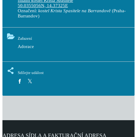
filiální kostel Krista Spasitele
50.0355056N, 14.37325E
Označení:
kostel Krista Spasitele na Barrandově
(Praha-
Barrandov)
Zařazení
Adorace
Sdílejte událost
ADRESA SÍDLA A FAKTURAČNÍ ADRESA