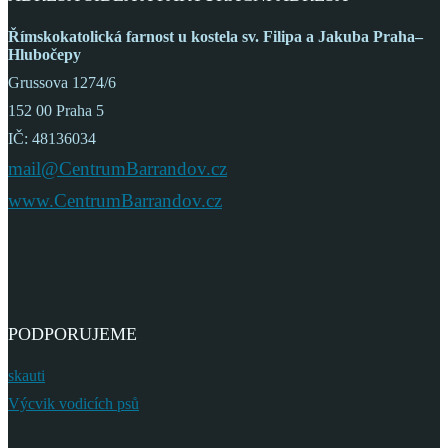
Římskokatolická farnost
u kostela sv. Filipa a Jakuba
Praha–
Hlubočepy
Grussova 1274/6
152 00 Praha 5
IČ: 48136034
mail@CentrumBarrandov.cz
www.CentrumBarrandov.cz
PODPORUJEME
skauti
Výcvik vodicích psů