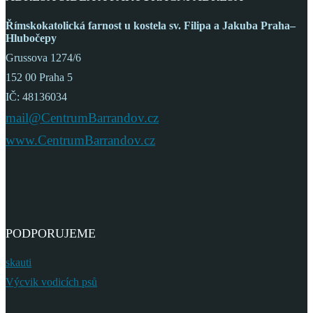
Římskokatolická farnost
u kostela sv. Filipa a Jakuba
Praha–
Hlubočepy
Grussova 1274/6
152 00 Praha 5
IČ: 48136034
mail@CentrumBarrandov.cz
www.CentrumBarrandov.cz
PODPORUJEME
skauti
Výcvik vodicích psů