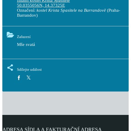
filiální kostel Krista Spasitele
50.0355056N, 14.37325E
Označení:
kostel Krista Spasitele na Barrandově
(Praha-
Barrandov)
Zařazení
Mše svatá
Sdílejte událost
ADRESA SÍDLA A FAKTURAČNÍ ADRESA