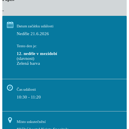
-
Datum začátku události
Neděle 21.6.2026
Tento den je:
12. neděle v mezidobí
(slavnost)
Zelená barva                                                                        
Čas události
10:30 - 11:20
Místo uskutečnění