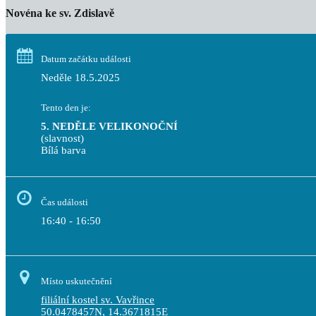
Novéna ke sv. Zdislavě
Datum začátku události
Neděle 18.5.2025
Tento den je:
5. NEDĚLE VELIKONOČNÍ
(slavnost)
Bílá barva                                                                                 
Čas události
16:40 - 16:50
Místo uskutečnění
filiální kostel sv. Vavřince
50.0478457N, 14.3671815E