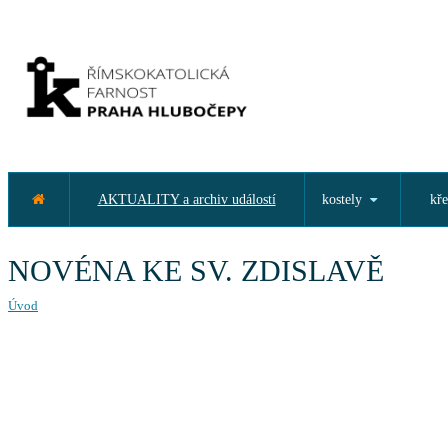
AKTUALITY a archiv událostí
kostely
kře
NOVÉNA KE SV. ZDISLAVĚ
Úvod