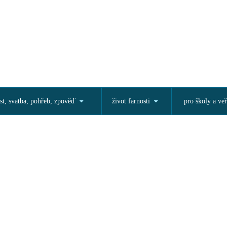
st, svatba, pohřeb, zpověď
život farnosti
pro školy a veř