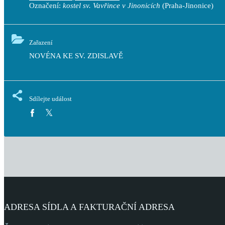
Označení:
kostel sv. Vavřince v Jinonicích
(Praha-Jinonice)
Zařazení
NOVÉNA KE SV. ZDISLAVĚ
Sdílejte událost
ADRESA SÍDLA A FAKTURAČNÍ ADRESA