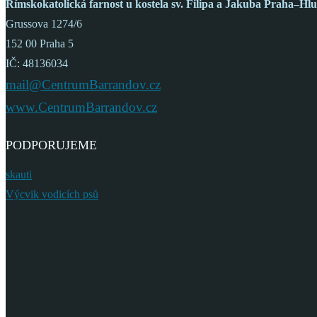
Římskokatolická farnost
u kostela sv. Filipa a Jakuba
Praha–Hlu
Grussova 1274/6
152 00 Praha 5
IČ: 48136034
mail@CentrumBarrandov.cz
www.CentrumBarrandov.cz
PODPORUJEME
skauti
Výcvik vodicích psů