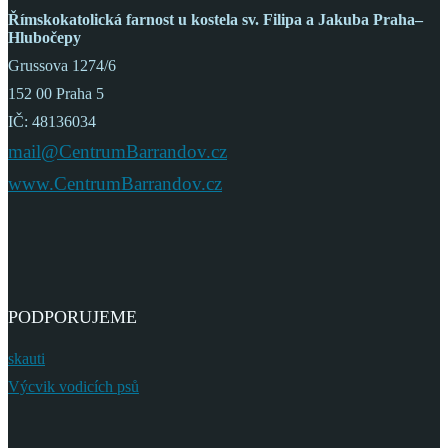
Římskokatolická farnost
u kostela sv. Filipa a Jakuba
Praha–
Hlubočepy
Grussova 1274/6
152 00 Praha 5
IČ: 48136034
mail@CentrumBarrandov.cz
www.CentrumBarrandov.cz
PODPORUJEME
skauti
Výcvik vodicích psů