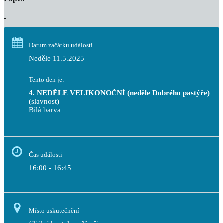
-
Datum začátku události
Neděle 11.5.2025
Tento den je:
4. NEDĚLE VELIKONOČNÍ (neděle Dobrého pastýře)
(slavnost)
Bílá barva                                                                            
Čas události
16:00 - 16:45
Místo uskutečnění