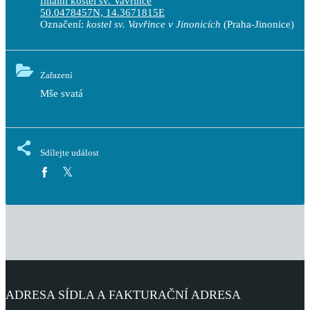
filiální kostel sv. Vavřince
50.0478457N, 14.3671815E
Označení:
kostel sv. Vavřince v Jinonicích
(Praha-Jinonice)
Zařazení
Mše svatá
Sdílejte událost
ADRESA SÍDLA A FAKTURAČNÍ ADRESA