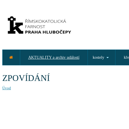
AKTUALITY a archiv událostí
kostely
kře
ZPOVÍDÁNÍ
Úvod