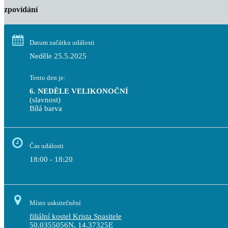
zpovídání
Datum začátku události
Neděle 25.5.2025
Tento den je:
6. NEDĚLE VELIKONOČNÍ
(slavnost)
Bílá barva                                                                                 
Čas události
18:00 - 18:20
Místo uskutečnění
filiální kostel Krista Spasitele
50.0355056N, 14.37325E