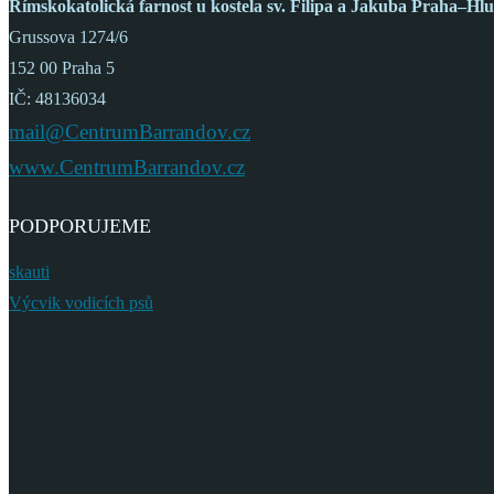
Římskokatolická farnost
u kostela sv. Filipa a Jakuba
Praha–Hlu
Grussova 1274/6
152 00 Praha 5
IČ: 48136034
mail@CentrumBarrandov.cz
www.CentrumBarrandov.cz
PODPORUJEME
skauti
Výcvik vodicích psů