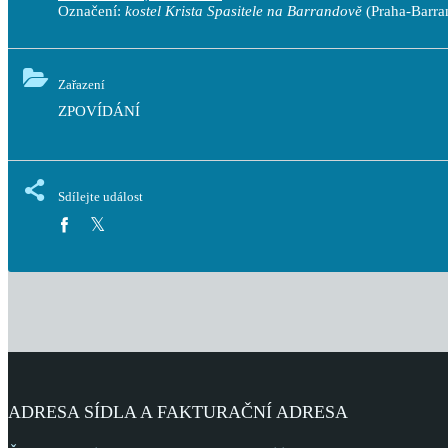
Označení:
kostel Krista Spasitele na Barrandově
(Praha-Barra
Zařazení
ZPOVÍDÁNÍ
Sdílejte událost
ADRESA SÍDLA A FAKTURAČNÍ ADRESA