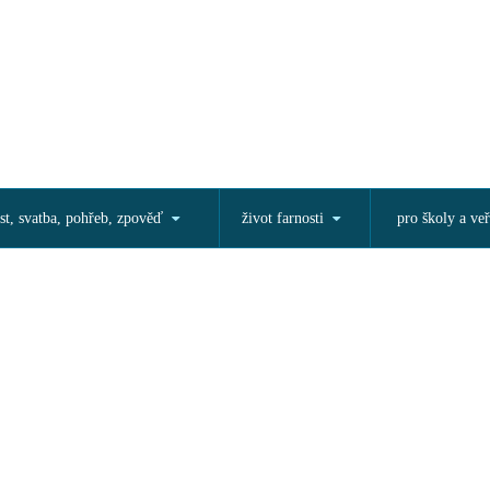
st, svatba, pohřeb, zpověď
život farnosti
pro školy a veř