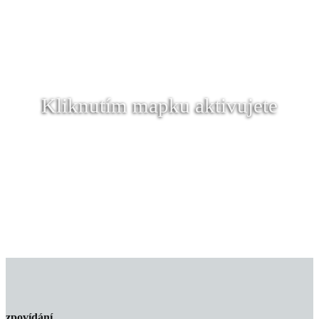
Kliknutím mapku aktivujete
zpovídání