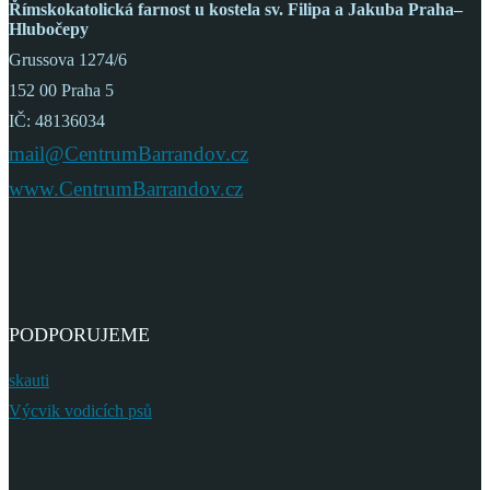
Římskokatolická farnost
u kostela sv. Filipa a Jakuba
Praha–
Hlubočepy
Grussova 1274/6
152 00 Praha 5
IČ: 48136034
mail@CentrumBarrandov.cz
www.CentrumBarrandov.cz
PODPORUJEME
skauti
Výcvik vodicích psů