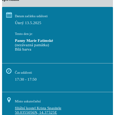
Datum začátku události
Úterý 13.5.2025
Tento den je:
Panny Marie Fatimské
(nezávazná památka)
Bílá barva                                                                            
Čas události
17:30 - 17:50
Místo uskutečnění
filiální kostel Krista Spasitele
50.0355056N, 14.37325E