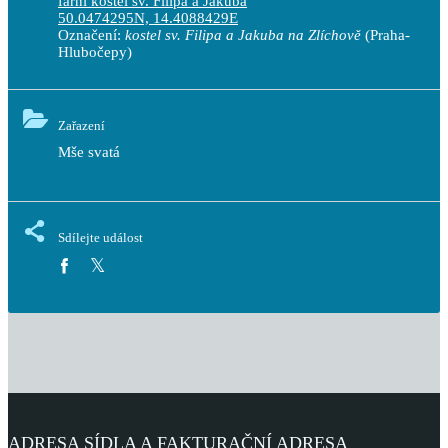
farní kostel sv. Filipa a Jakuba
50.0474295N, 14.4088429E
Označení:
kostel sv. Filipa a Jakuba na Zlíchově
(Praha-
Hlubočepy)
Zařazení
Mše svatá
Sdílejte událost
ADRESA SÍDLA A FAKTURAČNÍ ADRESA