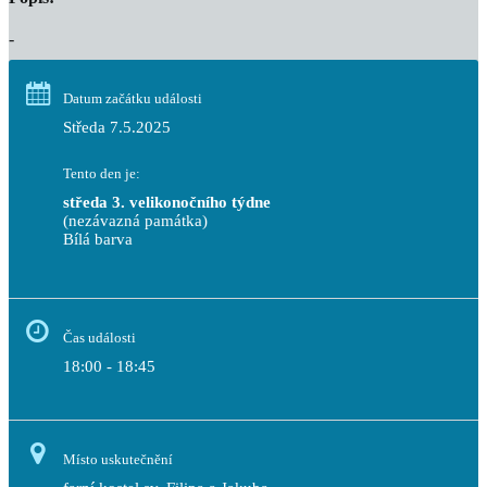
-
Datum začátku události
Středa 7.5.2025
Tento den je:
středa 3. velikonočního týdne
(nezávazná památka)
Bílá barva                                                                            
Čas události
18:00 - 18:45
Místo uskutečnění