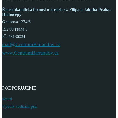
Římskokatolická farnost
u kostela sv. Filipa a Jakuba
Praha–
Hlubočepy
Grussova 1274/6
152 00 Praha 5
IČ: 48136034
mail@CentrumBarrandov.cz
www.CentrumBarrandov.cz
PODPORUJEME
skauti
Výcvik vodicích psů