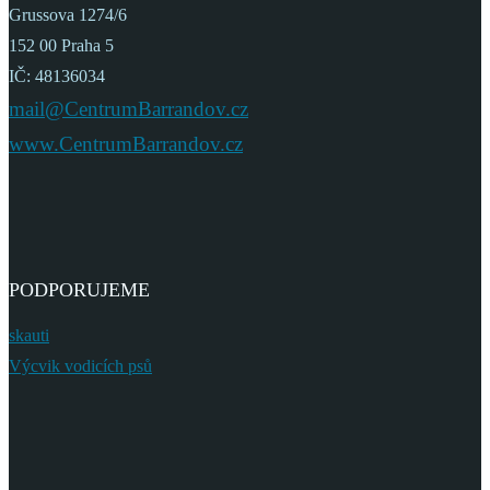
Grussova 1274/6
152 00 Praha 5
IČ: 48136034
mail@CentrumBarrandov.cz
www.CentrumBarrandov.cz
PODPORUJEME
skauti
Výcvik vodicích psů