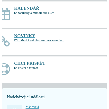
KALENDÁŘ
bohoslužby a mimořádné akce
NOVINKY
Přihlášení k odběru novinek e-mailem
CHCI PŘISPĚT
na kostel a farnost
Nadcházející události
Mše svatá