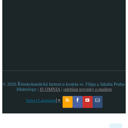
© 2026 Římskokatolická farnost u kostela sv. Filipa a Jakuba Praha-
Hlubočepy |
IS OMNIA
|
odebírat novinky e-mailem
Select Language
▼