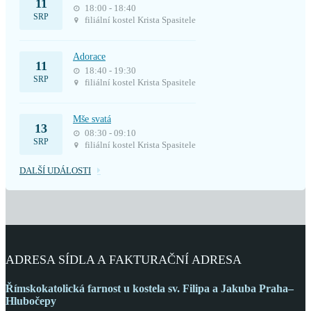
11
18:00 - 18:40
SRP
filiální kostel Krista Spasitele
Adorace
11
18:40 - 19:30
SRP
filiální kostel Krista Spasitele
Mše svatá
13
08:30 - 09:10
SRP
filiální kostel Krista Spasitele
DALŠÍ UDÁLOSTI
ADRESA SÍDLA A FAKTURAČNÍ ADRESA
Římskokatolická farnost
u kostela sv. Filipa a Jakuba
Praha–
Hlubočepy