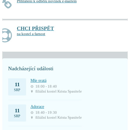
Přihlášení k odběru novinek e-mailem
CHCI PŘISPĚT
na kostel a farnost
Nadcházející události
Mše svatá
11
18:00 - 18:40
SRP
filiální kostel Krista Spasitele
Adorace
11
18:40 - 19:30
SRP
filiální kostel Krista Spasitele