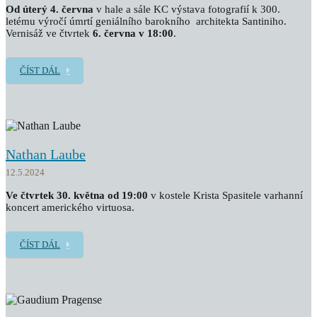
Od úterý 4. června
v hale a sále KC výstava fotografií k 300.
letému výročí úmrtí geniálního barokního architekta Santiniho.
Vernisáž ve čtvrtek
6. června v 18:00
.
ČÍST DÁL
Nathan Laube
12.5.2024
Ve čtvrtek 30. května od 19:00
v kostele Krista Spasitele varhanní
koncert amerického virtuosa.
ČÍST DÁL