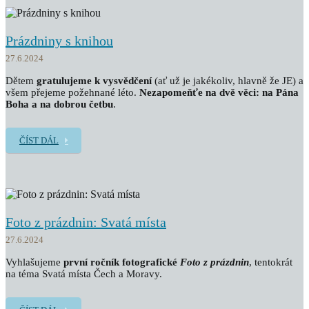
Prázdniny s knihou
27.6.2024
Dětem
gratulujeme k vysvědčení
(ať už je jakékoliv, hlavně že JE) a
všem přejeme požehnané léto.
Nezapomeňťe na dvě věci: na Pána
Boha a na dobrou četbu
.
ČÍST DÁL
Foto z prázdnin: Svatá místa
27.6.2024
Vyhlašujeme
první ročník fotografické
Foto z prázdnin
, tentokrát
na téma Svatá místa Čech a Moravy.