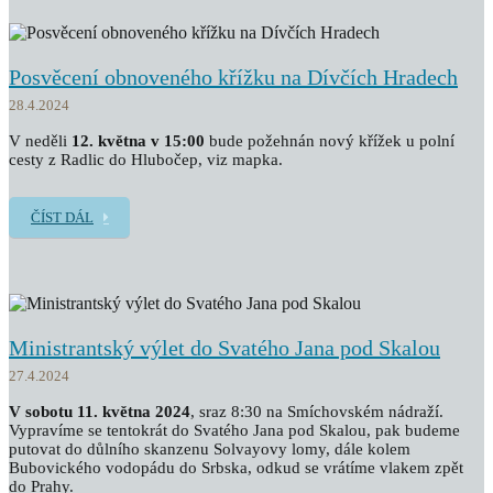
Posvěcení obnoveného křížku na Dívčích Hradech
28.4.2024
V neděli
12. května v 15:00
bude požehnán nový křížek u polní
cesty z Radlic do Hlubočep, viz mapka.
ČÍST DÁL
Ministrantský výlet do Svatého Jana pod Skalou
27.4.2024
V sobotu 11. května 2024
, sraz 8:30 na Smíchovském nádraží.
Vypravíme se tentokrát do Svatého Jana pod Skalou, pak budeme
putovat do důlního skanzenu Solvayovy lomy, dále kolem
Bubovického vodopádu do Srbska, odkud se vrátíme vlakem zpět
do Prahy.