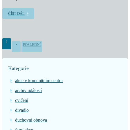
ČÍST DÁL
1
POSLEDNÍ
Kategorie
akce v komunitním centru
archiv událostí
cvičení
divadlo
duchovní obnova
farní akce