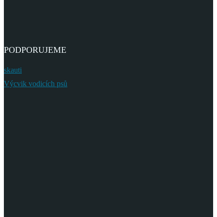
PODPORUJEME
skauti
Výcvik vodicích psů