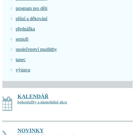
program pro děti
přání a děkování
přednáška
senioři
společenství modlitby
tanec
výstava
KALENDÁŘ
bohoslužby a mimořádné akce
NOVINKY