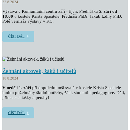
22.8.2024
Výstava v Komunitním centru září - říjen. Přednáška
5. září od
18:00
v kostele Krista Spasitele. Přednáší PhDr. Jakub Izdný PhD.
Poté vernisáž výstavy v KC.
ČÍST DÁL
Žehnání aktovek, žáků i učitelů
18.8.2024
V neděli 1. září
při dopolední mši svaté v kostele Krista Spasitele
budou požehnány školní potřeby, žáci, studenti i pedagogové. Děti,
přineste si tašky a penály!
ČÍST DÁL