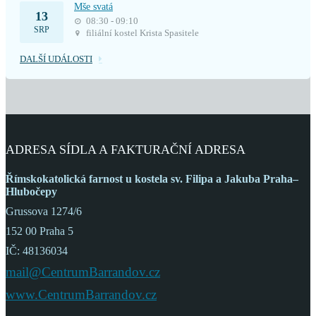
Mše svatá
13
08:30 - 09:10
SRP
filiální kostel Krista Spasitele
DALŠÍ UDÁLOSTI
ADRESA SÍDLA A FAKTURAČNÍ ADRESA
Římskokatolická farnost
u kostela sv. Filipa a Jakuba
Praha–
Hlubočepy
Grussova 1274/6
152 00 Praha 5
IČ: 48136034
mail@CentrumBarrandov.cz
www.CentrumBarrandov.cz