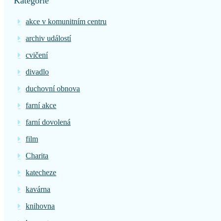
Kategorie
akce v komunitním centru
archiv událostí
cvičení
divadlo
duchovní obnova
farní akce
farní dovolená
film
Charita
katecheze
kavárna
knihovna