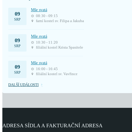
Mše svatá
09
08:30 - 09:15
SRP
farní kostel sv. Filipa a Jakuba
Mše svatá
09
10:30 - 11:20
SRP
filiální kostel Krista Spasitele
Mše svatá
09
16:00 - 16:45
SRP
filiální kostel sv. Vavřince
DALŠÍ UDÁLOSTI
ADRESA SÍDLA A FAKTURAČNÍ ADRESA