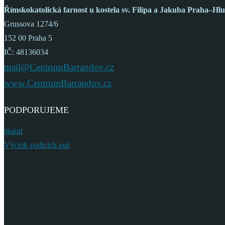
Římskokatolická farnost
u kostela sv. Filipa a Jakuba
Praha–Hlu
Grussova 1274/6
152 00 Praha 5
IČ: 48136034
mail@CentrumBarrandov.cz
www.CentrumBarrandov.cz
PODPORUJEME
skauti
Výcvik vodicích psů