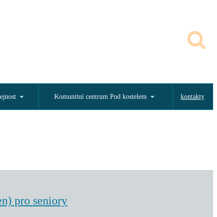
ejnost
Komunitní centrum Pod kostelem
kontakty
en) pro seniory