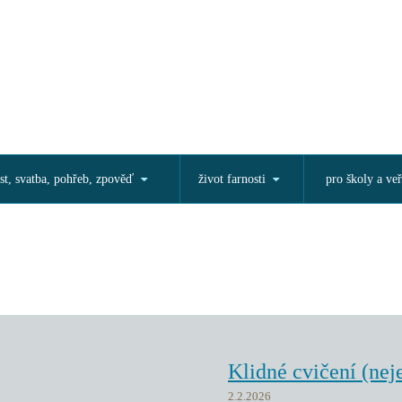
st, svatba, pohřeb, zpověď
život farnosti
pro školy a veř
Klidné cvičení (nej
2.2.2026