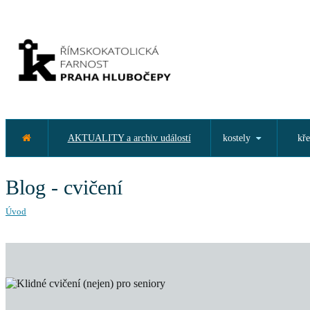
AKTUALITY a archiv událostí
kostely
kře
Blog - cvičení
Úvod