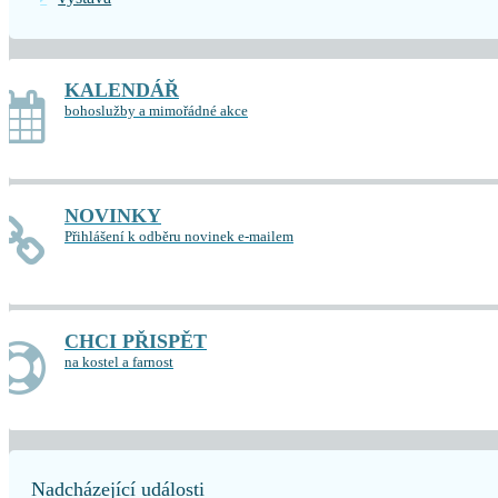
KALENDÁŘ
bohoslužby a mimořádné akce
NOVINKY
Přihlášení k odběru novinek e-mailem
CHCI PŘISPĚT
na kostel a farnost
Nadcházející události