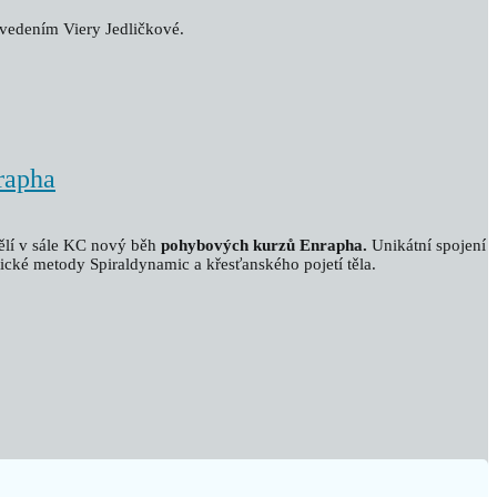
vedením Viery Jedličkové.
rapha
lí v sále KC nový běh
pohybových kurzů Enrapha.
Unikátní spojení
ické metody Spiraldynamic a křesťanského pojetí těla.