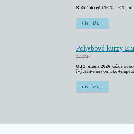
K
aždé úterý
10:00-11:00 pod 
ČÍST DÁL
Pohybové kurzy En
2.2.2026
Od 2. února 2026
každé pondě
švýcarské anatomicko-terapeut
ČÍST DÁL