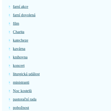
farní akce
farní dovolená
film
Charita
katecheze
kavárna
knihovna
koncert
liturgická událost
ministranti
Noc kostelů
pastorační rada
pobožnost