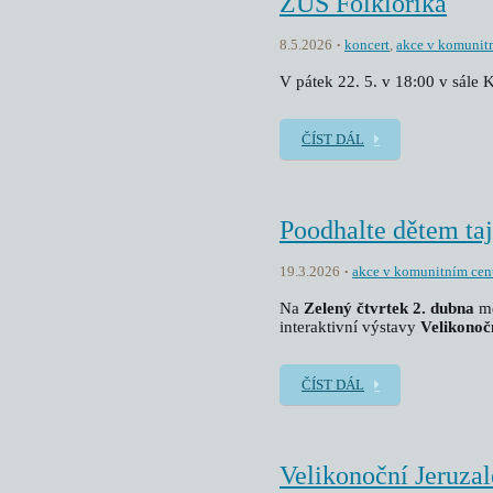
ZUŠ Folklorika
8.5.2026
koncert
,
akce v komunit
V pátek 22. 5. v 18:00 v sále
ČÍST DÁL
Poodhalte dětem ta
19.3.2026
akce v komunitním cen
Na
Zelený čtvrtek 2. dubna
me
interaktivní výstavy
Velikonoč
ČÍST DÁL
Velikonoční Jeruza