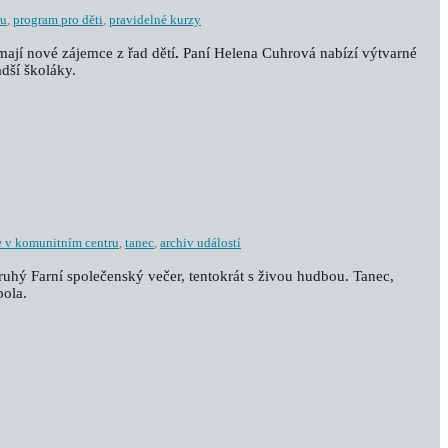
ru
,
program pro děti
,
pravidelné kurzy
ímají nové zájemce z řad dětí
.
Paní Helena Cuhrová nabízí výtvarné
dší školáky.
e v komunitním centru
,
tanec
,
archiv událostí
druhý Farní společenský večer, tentokrát s živou hudbou. Tanec,
bola.