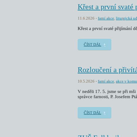
Křest a první svaté 
11.6.2026
farní akce
,
liturgická u
Křest a první svaté přijímání dě
ČÍST DÁL
Rozloučení a přivít
10.5.2026
farní akce
,
akce v komu
V neděli 17. 5. jsme se při mš
správce farnosti, P. Josefem Pt
ČÍST DÁL