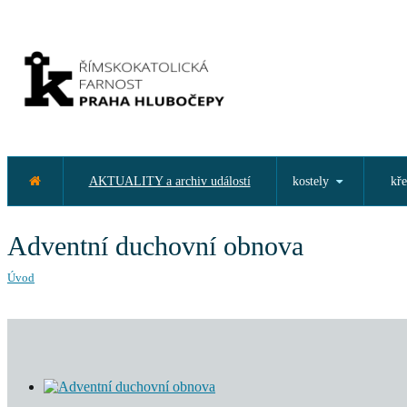
AKTUALITY a archiv událostí
kostely
kře
Adventní duchovní obnova
Úvod