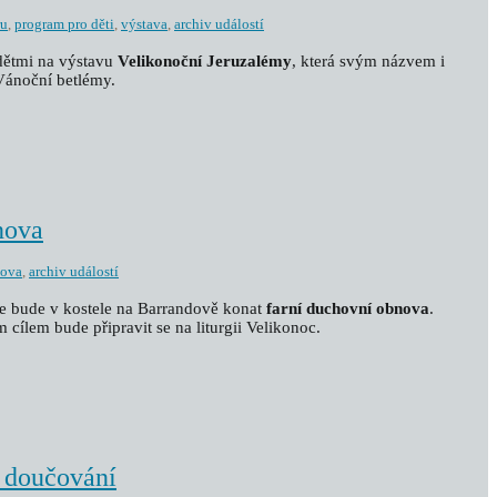
ru
,
program pro děti
,
výstava
,
archiv událostí
dětmi na výstavu
Velikonoční Jeruzalémy
, která svým názvem i
Vánoční betlémy.
nova
nova
,
archiv událostí
e bude v kostele na Barrandově konat
farní duchovní obnova
.
m cílem bude připravit se na liturgii Velikonoc.
 doučování