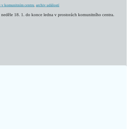
e v komunitním centru
,
archiv událostí
 neděle 18. 1. do konce ledna v prostorách komunitního centra.