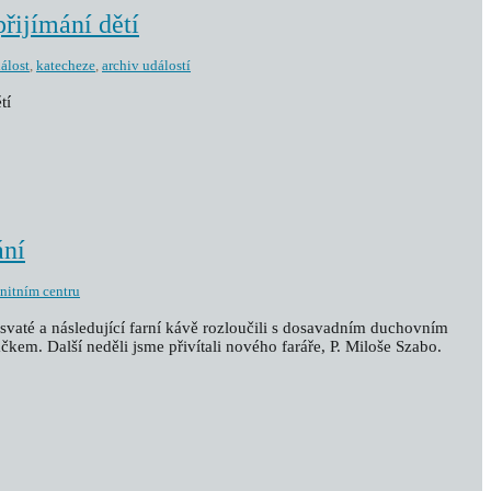
přijímání dětí
dálost
,
katecheze
,
archiv událostí
tí
ání
nitním centru
i svaté a následující farní kávě rozloučili s dosavadním duchovním
áčkem. Další neděli jsme přivítali nového faráře, P. Miloše Szabo.