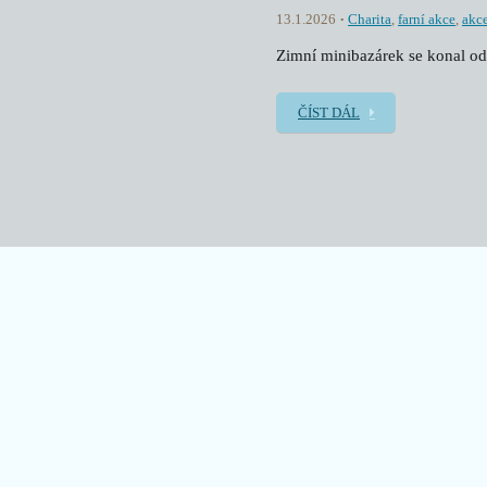
13.1.2026
Charita
,
farní akce
,
akc
Zimní minibazárek se konal od
ČÍST DÁL