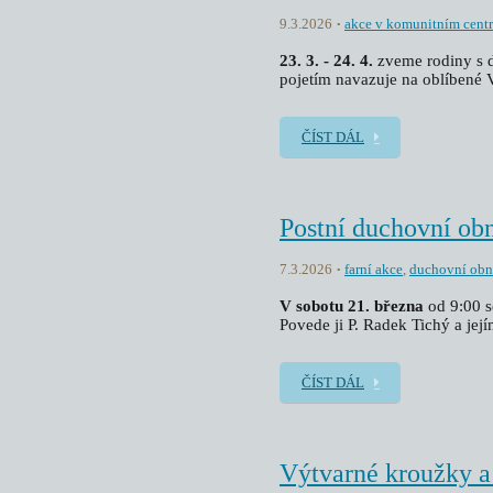
9.3.2026
akce v komunitním cent
23. 3. - 24. 4.
zveme rodiny s 
pojetím navazuje na oblíbené 
ČÍST DÁL
Postní duchovní ob
7.3.2026
farní akce
,
duchovní ob
V sobotu 21. března
od 9:00 s
Povede ji P. Radek Tichý a její
ČÍST DÁL
Výtvarné kroužky a