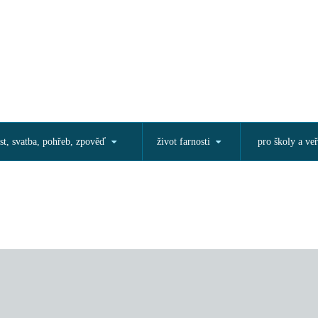
st, svatba, pohřeb, zpověď
život farnosti
pro školy a veř