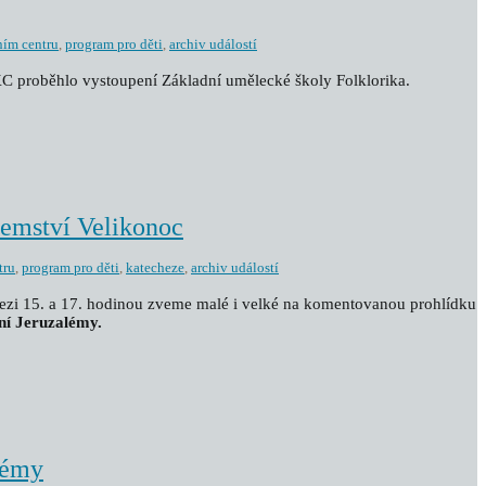
ním centru
,
program pro děti
,
archiv událostí
 KC proběhlo vystoupení Základní umělecké školy Folklorika.
jemství Velikonoc
tru
,
program pro děti
,
katecheze
,
archiv událostí
zi 15. a 17. hodinou zveme malé i velké na komentovanou prohlídku
ní Jeruzalémy.
lémy