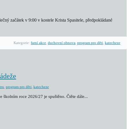
čný začátek v 9:00 v kostele Krista Spasitele, předpokládané
Kategorie:
farní akce
,
duchovní obnova
,
program pro děti
,
katecheze
ládeže
tru
,
program pro děti
,
katecheze
e školním roce 2026/27 je spuštěno. Čtěte dále...