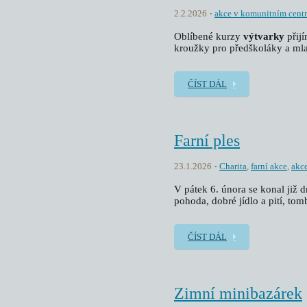
2.2.2026
akce v komunitním cent
Oblíbené kurzy
výtvarky
přij
kroužky pro předškoláky a mla
ČÍST DÁL
Farní ples
23.1.2026
Charita
,
farní akce
,
akc
V pátek 6. února se konal již 
pohoda, dobré jídlo a pití, tom
ČÍST DÁL
Zimní minibazárek