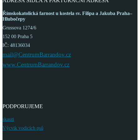
ADRESA SÍDLA A FAKTURAČNÍ ADRESA
Římskokatolická farnost
u kostela sv. Filipa a Jakuba
Praha–
Hlubočepy
Grussova 1274/6
152 00 Praha 5
IČ: 48136034
mail@CentrumBarrandov.cz
www.CentrumBarrandov.cz
PODPORUJEME
skauti
Výcvik vodicích psů