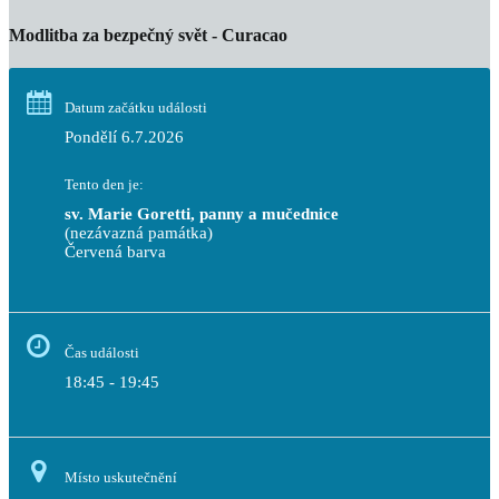
Modlitba za bezpečný svět - Curacao
Datum začátku události
Pondělí 6.7.2026
Tento den je:
sv. Marie Goretti, panny a mučednice
(nezávazná památka)
Červená barva                                                                     
Čas události
18:45 - 19:45
Místo uskutečnění