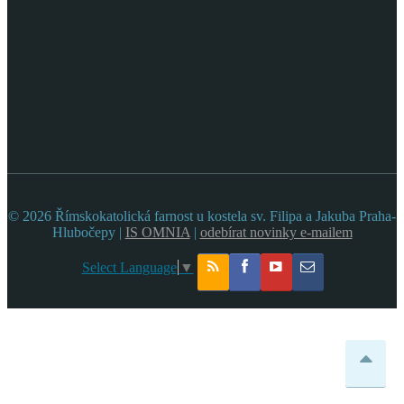
© 2026 Římskokatolická farnost u kostela sv. Filipa a Jakuba Praha-
Hlubočepy |
IS OMNIA
|
odebírat novinky e-mailem
Select Language
▼