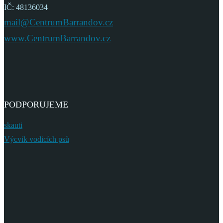
IČ: 48136034
mail@CentrumBarrandov.cz
www.CentrumBarrandov.cz
PODPORUJEME
skauti
Výcvik vodicích psů