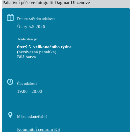
Paliativní péče ve fotografii Dagmar Ultzenové
Datum začátku události
Úterý 5.5.2026
Tento den je:
úterý 5. velikonočního týdne
(nezávazná památka)
Bílá barva                                                                            
Čas události
19:00 - 20:00
Místo uskutečnění
Komunitní centrum KS