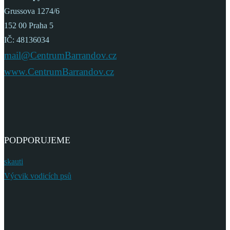
Grussova 1274/6
152 00 Praha 5
IČ: 48136034
mail@CentrumBarrandov.cz
www.CentrumBarrandov.cz
PODPORUJEME
skauti
Výcvik vodicích psů