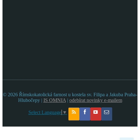
© 2026 Římskokatolická farnost u kostela sv. Filipa a Jakuba Praha-
Hlubočepy |
IS OMNIA
|
odebírat novinky e-mailem
Select Language
▼