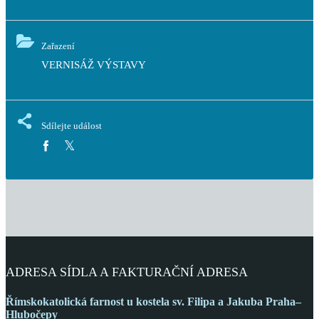
Zařazení
VERNISÁŽ VÝSTAVY
Sdílejte událost
ADRESA SÍDLA A FAKTURAČNÍ ADRESA
Římskokatolická farnost
u kostela sv. Filipa a Jakuba
Praha–
Hlubočepy