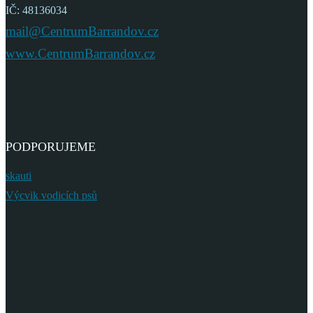
IČ: 48136034
mail@CentrumBarrandov.cz
www.CentrumBarrandov.cz
PODPORUJEME
skauti
Výcvik vodicích psů