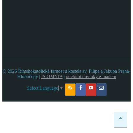
© 2026 Římskokatolická farnost u kostela sv. Filipa a Jakuba Praha-
Hlubočepy |
IS OMNIA
|
odebírat novinky e-mailem
Select Language
▼