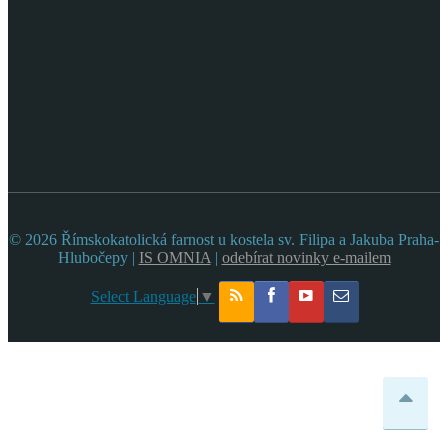
© 2026 Římskokatolická farnost u kostela sv. Filipa a Jakuba Praha-
Hlubočepy |
IS OMNIA
|
odebírat novinky e-mailem
Select Language
▼