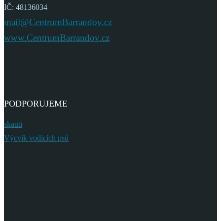
IČ: 48136034
mail@CentrumBarrandov.cz
www.CentrumBarrandov.cz
PODPORUJEME
skauti
Výcvik vodicích psů