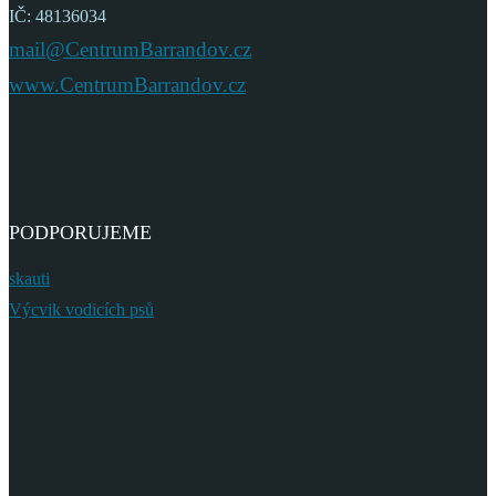
IČ: 48136034
mail@CentrumBarrandov.cz
www.CentrumBarrandov.cz
PODPORUJEME
skauti
Výcvik vodicích psů