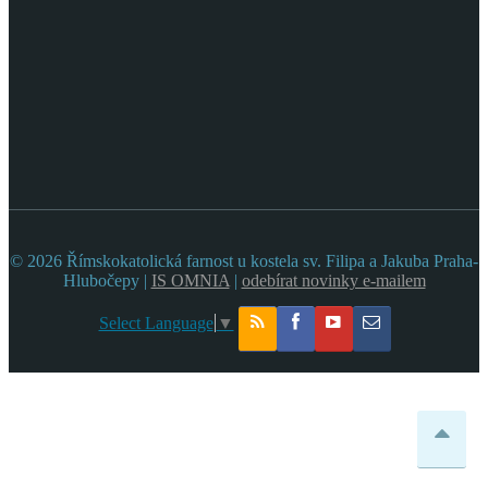
© 2026 Římskokatolická farnost u kostela sv. Filipa a Jakuba Praha-
Hlubočepy |
IS OMNIA
|
odebírat novinky e-mailem
Select Language
▼