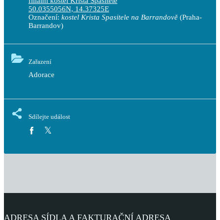
filiální kostel Krista Spasitele
50.0355056N, 14.37325E
Označení:
kostel Krista Spasitele na Barrandově
(Praha-
Barrandov)
Zařazení
Adorace
Sdílejte událost
ADRESA SÍDLA A FAKTURAČNÍ ADRESA