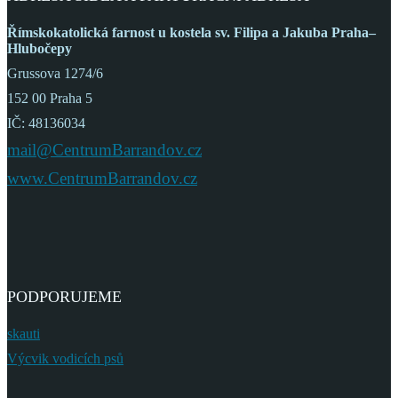
Římskokatolická farnost
u kostela sv. Filipa a Jakuba
Praha–
Hlubočepy
Grussova 1274/6
152 00 Praha 5
IČ: 48136034
mail@CentrumBarrandov.cz
www.CentrumBarrandov.cz
PODPORUJEME
skauti
Výcvik vodicích psů