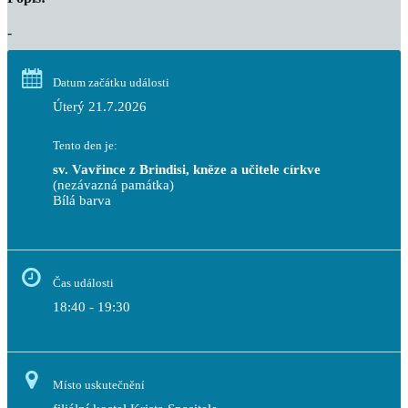
-
Datum začátku události
Úterý 21.7.2026
Tento den je:
sv. Vavřince z Brindisi, kněze a učitele církve
(nezávazná památka)
Bílá barva                                                                            
Čas události
18:40 - 19:30
Místo uskutečnění