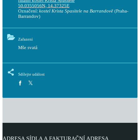
filiální kostel Krista Spasitele
50.0355056N, 14.37325E
Označení:
kostel Krista Spasitele na Barrandově
(Praha-
Barrandov)
Zařazení
Mše svatá
Sdílejte událost
ADRESA SÍDLA A FAKTURAČNÍ ADRESA