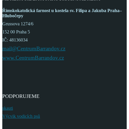
Římskokatolická farnost
u kostela sv. Filipa a Jakuba
Praha–
Hlubočepy
Grussova 1274/6
152 00 Praha 5
IČ: 48136034
mail@CentrumBarrandov.cz
www.CentrumBarrandov.cz
PODPORUJEME
skauti
Výcvik vodicích psů