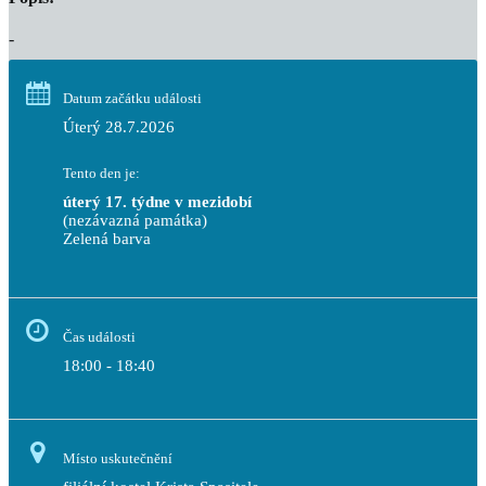
-
Datum začátku události
Úterý 28.7.2026
Tento den je:
úterý 17. týdne v mezidobí
(nezávazná památka)
Zelená barva                                                                        
Čas události
18:00 - 18:40
Místo uskutečnění