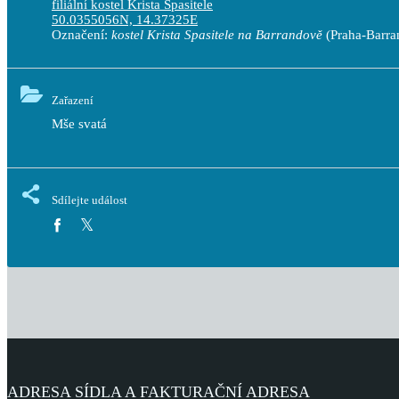
filiální kostel Krista Spasitele
50.0355056N, 14.37325E
Označení:
kostel Krista Spasitele na Barrandově
(Praha-Barra
Zařazení
Mše svatá
Sdílejte událost
ADRESA SÍDLA A FAKTURAČNÍ ADRESA