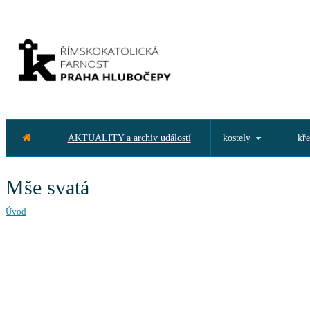
AKTUALITY a archiv událostí
kostely
kře
Mše svatá
Úvod