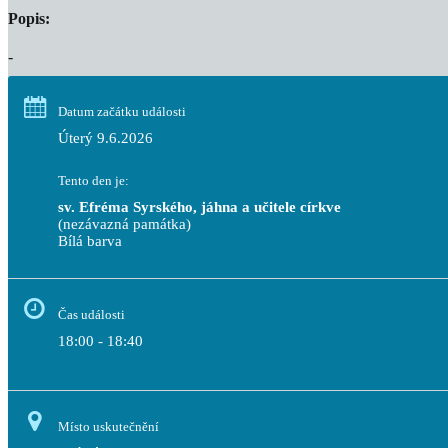
Popis:
-
Datum začátku události
Úterý 9.6.2026
Tento den je:
sv. Efréma Syrského, jáhna a učitele církve
(nezávazná památka)
Bílá barva                                                                                 
Čas události
18:00 - 18:40
Místo uskutečnění