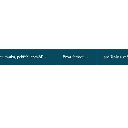
st, svatba, pohřeb, zpověď
život farnosti
pro školy a veř