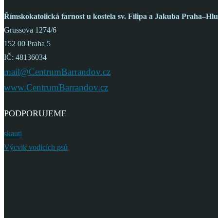
Římskokatolická farnost
u kostela sv. Filipa a Jakuba
Praha–Hlu
Grussova 1274/6
152 00 Praha 5
IČ: 48136034
mail@CentrumBarrandov.cz
www.CentrumBarrandov.cz
PODPORUJEME
skauti
Výcvik vodicích psů