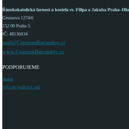
Římskokatolická farnost
u kostela sv. Filipa a Jakuba
Praha–Hlu
Grussova 1274/6
152 00 Praha 5
IČ: 48136034
mail@CentrumBarrandov.cz
www.CentrumBarrandov.cz
PODPORUJEME
skauti
Výcvik vodicích psů