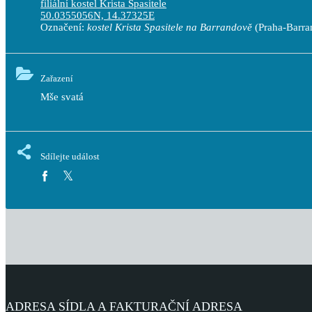
filiální kostel Krista Spasitele
50.0355056N, 14.37325E
Označení:
kostel Krista Spasitele na Barrandově
(Praha-Barra
Zařazení
Mše svatá
Sdílejte událost
ADRESA SÍDLA A FAKTURAČNÍ ADRESA