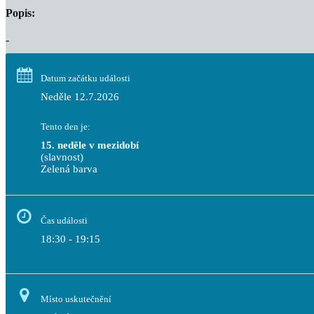
Popis:
-
Datum začátku události
Neděle 12.7.2026
Tento den je:
15. neděle v mezidobí
(slavnost)
Zelená barva                                                                              
Čas události
18:30 - 19:15
Místo uskutečnění