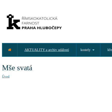
AKTUALITY a archiv událostí
kostely
kře
Mše svatá
Úvod