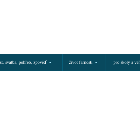
st, svatba, pohřeb, zpověď
život farnosti
pro školy a veř