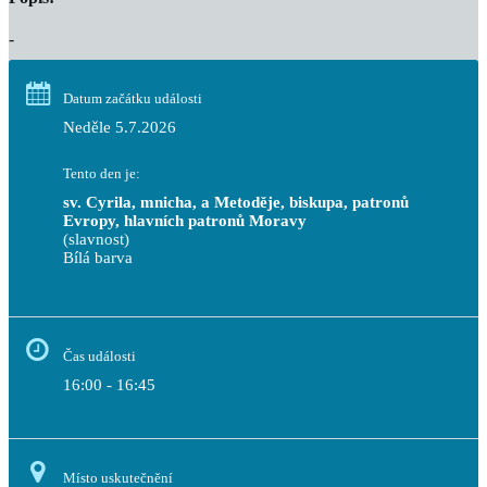
-
Datum začátku události
Neděle 5.7.2026
Tento den je:
sv. Cyrila, mnicha, a Metoděje, biskupa, patronů 
Evropy, hlavních patronů Moravy
(slavnost)
Bílá barva                                                                            
Čas události
16:00 - 16:45
Místo uskutečnění