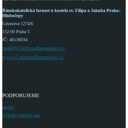
Římskokatolická farnost
u kostela sv. Filipa a Jakuba
Praha–
Hlubočepy
Grussova 1274/6
152 00 Praha 5
IČ: 48136034
mail@CentrumBarrandov.cz
www.CentrumBarrandov.cz
PODPORUJEME
skauti
Výcvik vodicích psů