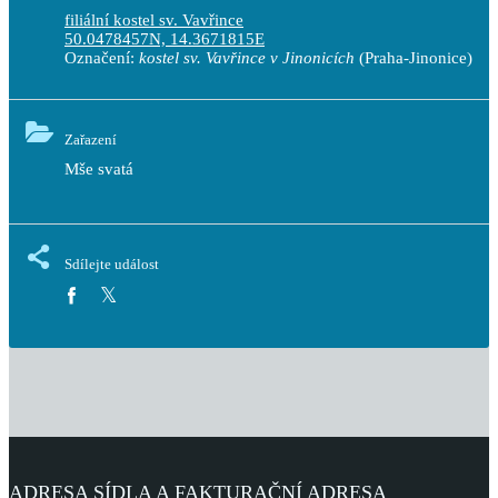
filiální kostel sv. Vavřince
50.0478457N, 14.3671815E
Označení:
kostel sv. Vavřince v Jinonicích
(Praha-Jinonice)
Zařazení
Mše svatá
Sdílejte událost
ADRESA SÍDLA A FAKTURAČNÍ ADRESA