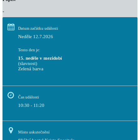
-
Datum začátku události
Neděle 12.7.2026
Tento den je:
15. neděle v mezidobí
(slavnost)
Zelená barva                                                                        
Čas události
10:30 - 11:20
Místo uskutečnění