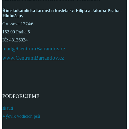
Římskokatolická farnost
u kostela sv. Filipa a Jakuba
Praha–
Hlubočepy
Grussova 1274/6
152 00 Praha 5
IČ: 48136034
mail@CentrumBarrandov.cz
www.CentrumBarrandov.cz
PODPORUJEME
skauti
Výcvik vodicích psů