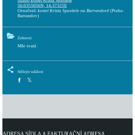
filiální kostel Krista Spasitele
50.0355056N, 14.37325E
Označení:
kostel Krista Spasitele na Barrandově
(Praha-
Barrandov)
Zařazení
Mše svatá
Sdílejte událost
ADRESA SÍDLA A FAKTURAČNÍ ADRESA