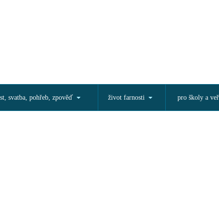
st, svatba, pohřeb, zpověď
život farnosti
pro školy a veř