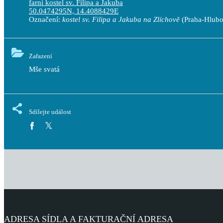
farní kostel sv. Filipa a Jakuba
50.0474295N, 14.4088429E
Označení:
kostel sv. Filipa a Jakuba na Zlíchově
(Praha-Hlubo
Zařazení
Mše svatá
Sdílejte událost
ADRESA SÍDLA A FAKTURAČNÍ ADRESA