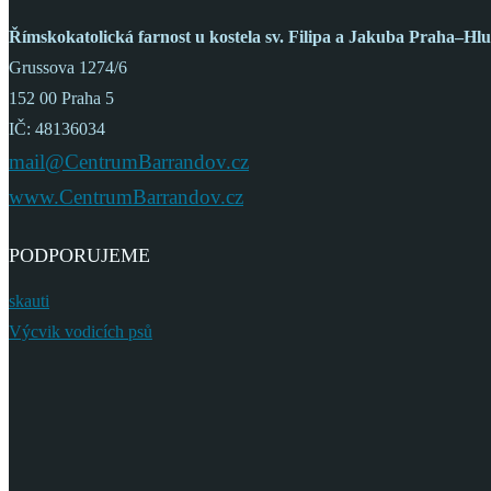
Římskokatolická farnost
u kostela sv. Filipa a Jakuba
Praha–Hlu
Grussova 1274/6
152 00 Praha 5
IČ: 48136034
mail@CentrumBarrandov.cz
www.CentrumBarrandov.cz
PODPORUJEME
skauti
Výcvik vodicích psů