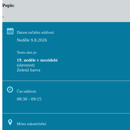
Popis:
-
Datum začátku události
Neděle 9.8.2026
Tento den je:
19. neděle v mezidobí
(slavnost)
Zelená barva                                                                              
Čas události
08:30 - 09:15
Místo uskutečnění