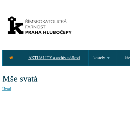
AKTUALITY a archiv událostí
kostely
kře
Mše svatá
Úvod