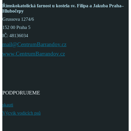
Římskokatolická farnost
u kostela sv. Filipa a Jakuba
Praha–
Hlubočepy
Grussova 1274/6
152 00 Praha 5
IČ: 48136034
mail@CentrumBarrandov.cz
www.CentrumBarrandov.cz
PODPORUJEME
skauti
Výcvik vodicích psů