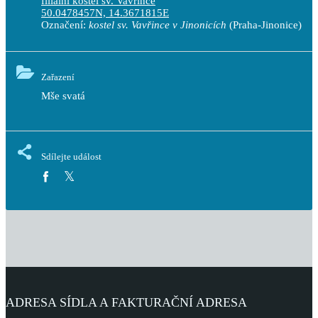
filiální kostel sv. Vavřince
50.0478457N, 14.3671815E
Označení:
kostel sv. Vavřince v Jinonicích
(Praha-Jinonice)
Zařazení
Mše svatá
Sdílejte událost
ADRESA SÍDLA A FAKTURAČNÍ ADRESA