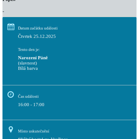
-
Datum začátku události
Čtvrtek 25.12.2025
Tento den je:
Narození Páně
(slavnost)
Bílá barva                                                                            
Čas události
16:00 - 17:00
Místo uskutečnění