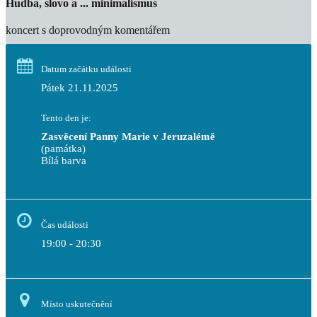
Hudba, slovo a ... minimalismus
koncert s doprovodným komentářem
Datum začátku události
Pátek 21.11.2025
Tento den je:
Zasvěcení Panny Marie v Jeruzalémě
(památka)
Bílá barva                                                                            
Čas události
19:00 - 20:30
Místo uskutečnění