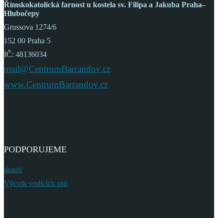
Římskokatolická farnost
u kostela sv. Filipa a Jakuba
Praha–
Hlubočepy
Grussova 1274/6
152 00 Praha 5
IČ: 48136034
mail@CentrumBarrandov.cz
www.CentrumBarrandov.cz
PODPORUJEME
skauti
Výcvik vodicích psů