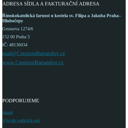
ADRESA SÍDLA A FAKTURAČNÍ ADRESA
Římskokatolická farnost
u kostela sv. Filipa a Jakuba
Praha–
Hlubočepy
Grussova 1274/6
152 00 Praha 5
IČ: 48136034
mail@CentrumBarrandov.cz
www.CentrumBarrandov.cz
PODPORUJEME
skauti
Výcvik vodicích psů