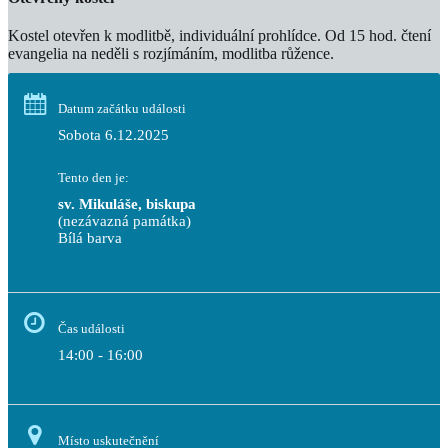
Kostel otevřen k modlitbě, individuální prohlídce. Od 15 hod. čtení
evangelia na neděli s rozjímáním, modlitba růžence.
Datum začátku události
Sobota 6.12.2025
Tento den je:
sv. Mikuláše, biskupa
(nezávazná památka)
Bílá barva                                                                            
Čas události
14:00 - 16:00
Místo uskutečnění