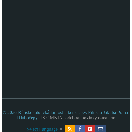
© 2026 Římskokatolická farnost u kostela sv. Filipa a Jakuba Praha-
Hlubočepy |
IS OMNIA
|
odebírat novinky e-mailem
Select Language
▼