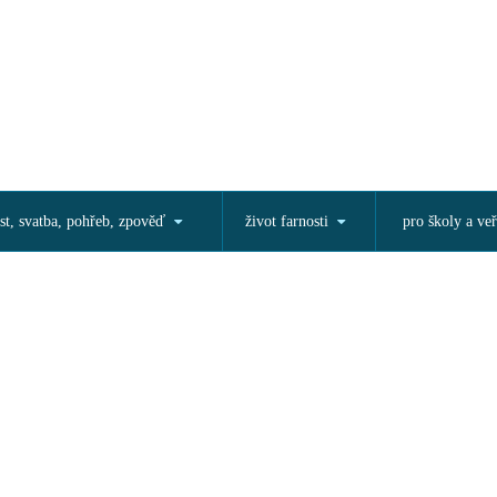
st, svatba, pohřeb, zpověď
život farnosti
pro školy a veř