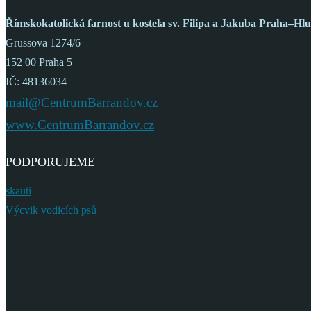
Římskokatolická farnost
u kostela sv. Filipa a Jakuba
Praha–Hlu
Grussova 1274/6
152 00 Praha 5
IČ: 48136034
mail@CentrumBarrandov.cz
www.CentrumBarrandov.cz
PODPORUJEME
skauti
Výcvik vodicích psů