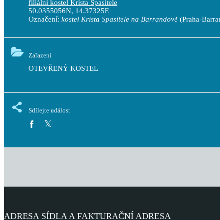
filiální kostel Krista Spasitele
50.0355056N, 14.37325E
Označení:
kostel Krista Spasitele na Barrandově
(Praha-Barra
Zařazení
OTEVŘENÝ KOSTEL 
Sdílejte událost
ADRESA SÍDLA A FAKTURAČNÍ ADRESA