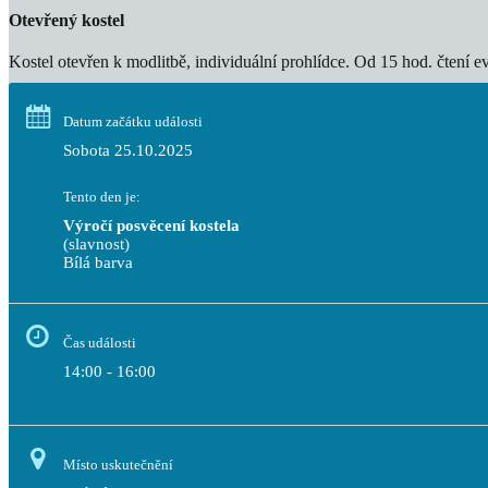
Otevřený kostel
Kostel otevřen k modlitbě, individuální prohlídce. Od 15 hod. čtení e
Datum začátku události
Sobota 25.10.2025
Tento den je:
Výročí posvěcení kostela
(slavnost)
Bílá barva                                                                                 
Čas události
14:00 - 16:00
Místo uskutečnění