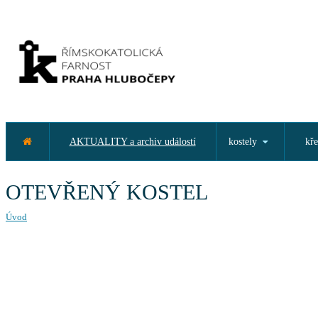
AKTUALITY a archiv událostí
kostely
kře
OTEVŘENÝ KOSTEL
Úvod