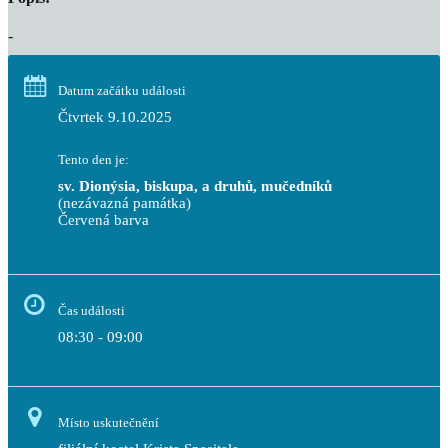
-
Datum začátku události
Čtvrtek 9.10.2025
Tento den je:
sv. Dionýsia, biskupa, a druhů, mučedníků
(nezávazná památka)
Červená barva                                                                     
Čas události
08:30 - 09:00
Místo uskutečnění