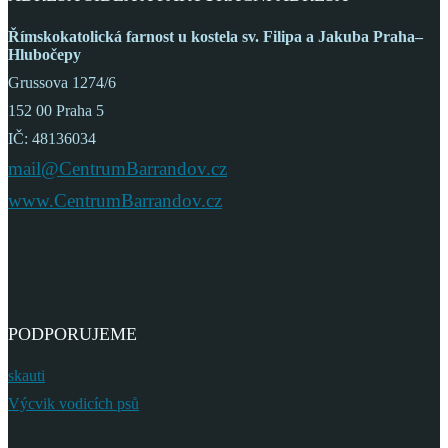
Římskokatolická farnost
u kostela sv. Filipa a Jakuba
Praha–
Hlubočepy
Grussova 1274/6
152 00 Praha 5
IČ: 48136034
mail@CentrumBarrandov.cz
www.CentrumBarrandov.cz
PODPORUJEME
skauti
Výcvik vodicích psů