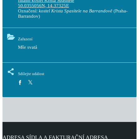
filiální kostel Krista Spasitele
50.0355056N, 14.37325E
Označení:
kostel Krista Spasitele na Barrandově
(Praha-
Barrandov)
Zařazení
Mše svatá
Sdílejte událost
ADRESA SÍDLA A FAKTURAČNÍ ADRESA