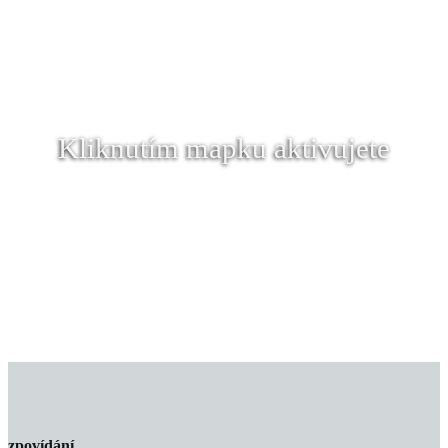
Kliknutím mapku aktivujete
zpovídání