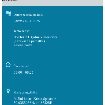
Datum začátku události
Čtvrtek 6.11.2025
Tento den je:
čtvrtek 31. týdne v mezidobí
(nezávazná památka)
Zelená barva                                                                        
Čas události
08:00 - 08:25
Místo uskutečnění
filiální kostel Krista Spasitele
50.0355056N, 14.37325E