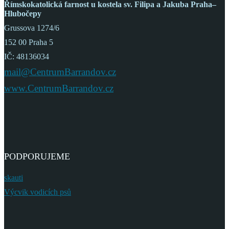
Římskokatolická farnost
u kostela sv. Filipa a Jakuba
Praha–
Hlubočepy
Grussova 1274/6
152 00 Praha 5
IČ: 48136034
mail@CentrumBarrandov.cz
www.CentrumBarrandov.cz
PODPORUJEME
skauti
Výcvik vodicích psů