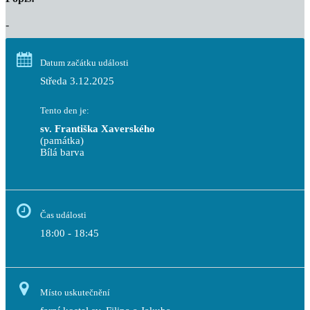
-
Datum začátku události
Středa 3.12.2025
Tento den je:
sv. Františka Xaverského
(památka)
Bílá barva                                                                            
Čas události
18:00 - 18:45
Místo uskutečnění