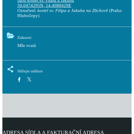
farní kostel sv. Filipa a Jakuba
50.0474295N, 14.4088429E
Označení:
kostel sv. Filipa a Jakuba na Zlíchově
(Praha-
Hlubočepy)
Zařazení
Mše svatá
Sdílejte událost
ADRESA SÍDLA A FAKTURAČNÍ ADRESA