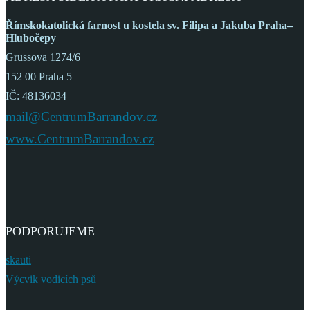
Římskokatolická farnost
u kostela sv. Filipa a Jakuba
Praha–
Hlubočepy
Grussova 1274/6
152 00 Praha 5
IČ: 48136034
mail@CentrumBarrandov.cz
www.CentrumBarrandov.cz
PODPORUJEME
skauti
Výcvik vodicích psů