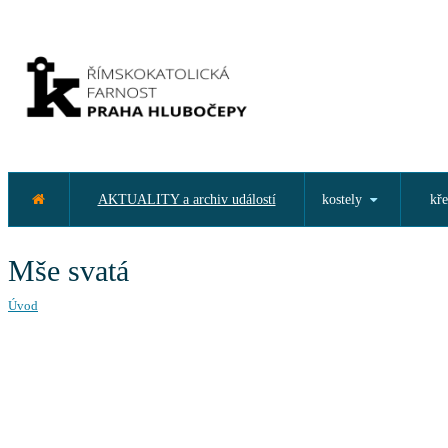
AKTUALITY a archiv událostí
kostely
kře
Mše svatá
Úvod