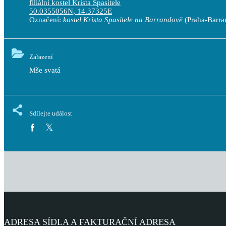
filiální kostel Krista Spasitele
50.0355056N, 14.37325E
Označení:
kostel Krista Spasitele na Barrandově
(Praha-Barra
Zařazení
Mše svatá
Sdílejte událost
ADRESA SÍDLA A FAKTURAČNÍ ADRESA