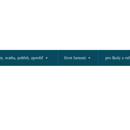
st, svatba, pohřeb, zpověď
život farnosti
pro školy a veř