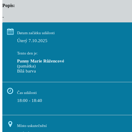
Popis:
-
Datum začátku události
Úterý 7.10.2025
Tento den je:
Panny Marie Růžencové
(památka)
Bílá barva                                                                                 
Čas události
18:00 - 18:40
Místo uskutečnění