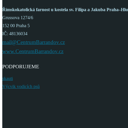
Římskokatolická farnost
u kostela sv. Filipa a Jakuba
Praha–Hlu
Grussova 1274/6
152 00 Praha 5
IČ: 48136034
mail@CentrumBarrandov.cz
www.CentrumBarrandov.cz
PODPORUJEME
skauti
Výcvik vodicích psů