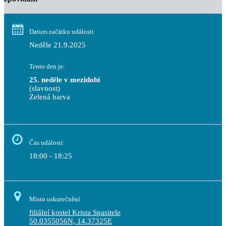
Datum začátku události
Neděle 21.9.2025
Tento den je:
25. neděle v mezidobí
(slavnost)
Zelená barva                                                                        
Čas události
18:00 - 18:25
Místo uskutečnění
filiální kostel Krista Spasitele
50.0355056N, 14.37325E