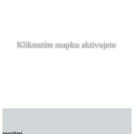
Kliknutím mapku aktivujete
zpovídání