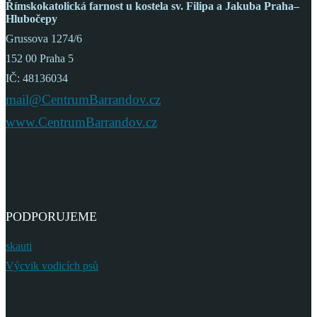
Římskokatolická farnost
u kostela sv. Filipa a Jakuba
Praha–
Hlubočepy
Grussova 1274/6
152 00 Praha 5
IČ: 48136034
mail@CentrumBarrandov.cz
www.CentrumBarrandov.cz
PODPORUJEME
skauti
Výcvik vodicích psů