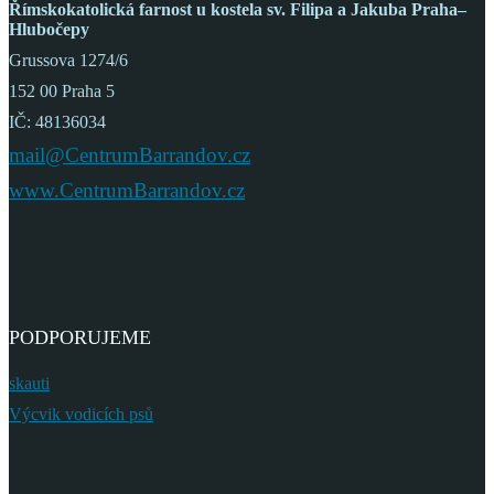
Římskokatolická farnost
u kostela sv. Filipa a Jakuba
Praha–
Hlubočepy
Grussova 1274/6
152 00 Praha 5
IČ: 48136034
mail@CentrumBarrandov.cz
www.CentrumBarrandov.cz
PODPORUJEME
skauti
Výcvik vodicích psů