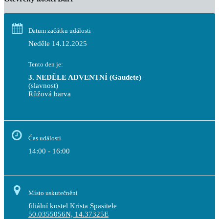
Datum začátku události
Neděle 14.12.2025
Tento den je:
3. NEDĚLE ADVENTNÍ (Gaudete)
(slavnost)
Růžová barva                                                                      
Čas události
14:00 - 16:00
Místo uskutečnění
filiální kostel Krista Spasitele
50.0355056N, 14.37325E