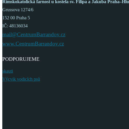
Římskokatolická farnost
u kostela sv. Filipa a Jakuba
Praha–Hlu
Grussova 1274/6
152 00 Praha 5
IČ: 48136034
mail@CentrumBarrandov.cz
www.CentrumBarrandov.cz
PODPORUJEME
skauti
Výcvik vodicích psů