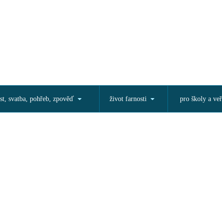
st, svatba, pohřeb, zpověď
život farnosti
pro školy a veř