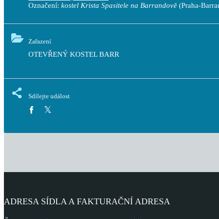
Označení:
kostel Krista Spasitele na Barrandově
(Praha-Barra
Zařazení
OTEVŘENÝ KOSTEL BARR
Sdílejte událost
ADRESA SÍDLA A FAKTURAČNÍ ADRESA