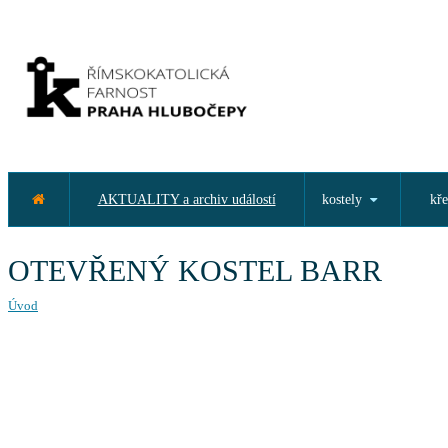
AKTUALITY a archiv událostí
kostely
kře
OTEVŘENÝ KOSTEL BARR
Úvod