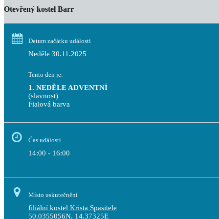
Otevřený kostel Barr
Datum začátku události
Neděle 30.11.2025
Tento den je:
1. NEDĚLE ADVENTNÍ
(slavnost)
Fialová barva                                                                             
Čas události
14:00 - 16:00
Místo uskutečnění
filiální kostel Krista Spasitele
50.0355056N, 14.37325E